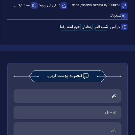
غلطی کی رپورٹ
پسند کرتا ہے:
شیئرنگ
ٹیگس:
شب قدر
رمضان
حرم امام رضا
تبصرے پوسٹ کریں۔