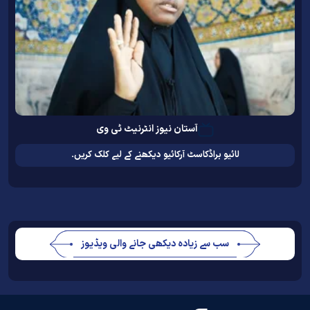
آستان نیوز انٹرنیٹ ٹی وی
لائیو براڈکاسٹ آرکائیو دیکھنے کے لیے کلک کریں۔
سب سے زیادہ دیکھی جانے والی ویڈیوز