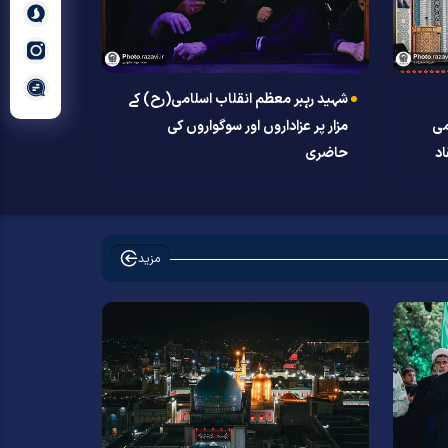
شہید رہبر معظم انقلاب اسلامی(رح) کے
می
مزار پر عزاداروں اور سوگواروں کی
د
حاضری
مزید