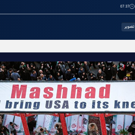
07:37
تصویر
حرم امام رضا(ع) میں تقریب کا انعقاد