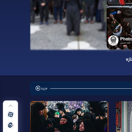
زہ
مزید