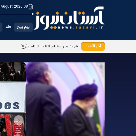
|
08 August 2026
ہوم پیج
فلم
آخر الأخبار
شہید رہبر معظم انقلاب اسلامی(رح) کی یاد میں 