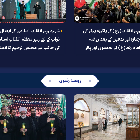
ہبر انقلاب(رح) کے پاکیزہ پیکر کی
شہید رہبر انقلاب اسلامی کے ایصال
نازہ اور تدفین کے بعد روضہ
ثواب کے لئے رہبر معظم انقلاب اسلا
منورہ امام رضا(ع) کے صحنوں اور ہالز
کی جانب سے مجلس ترحیم کا انعقا
ارہ بازگشائی
روضۂ رضوی