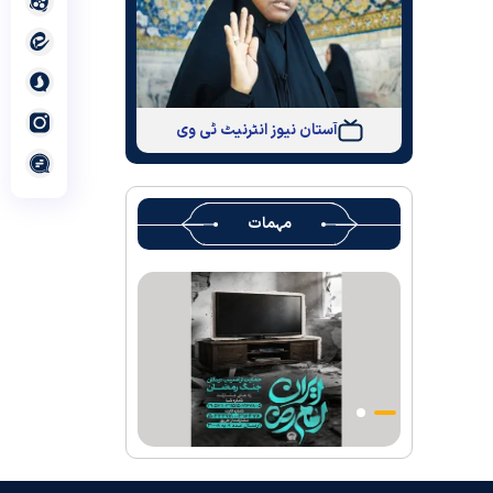
آستان نیوز انٹرنیٹ ٹی وی
مہمات