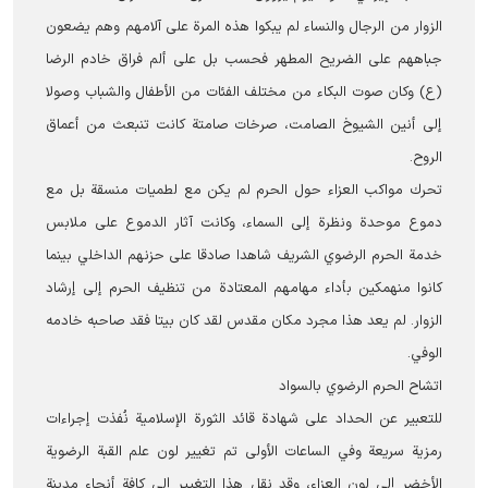
الزوار من الرجال والنساء لم يبكوا هذه المرة على آلامهم وهم يضعون
جباههم على الضريح المطهر فحسب بل على ألم فراق خادم الرضا
(ع) وكان صوت البكاء من مختلف الفئات من الأطفال والشباب وصولا
إلى أنين الشيوخ الصامت، صرخات صامتة كانت تنبعث من أعماق
الروح.
تحرك مواكب العزاء حول الحرم لم يكن مع لطمیات منسقة بل مع
دموع موحدة ونظرة إلى السماء، وكانت آثار الدموع على ملابس
خدمة الحرم الرضوي الشریف شاهدا صادقا على حزنهم الداخلي بينما
کانوا منهمکین بأداء مهامهم المعتادة من تنظيف الحرم إلى إرشاد
الزوار. لم يعد هذا مجرد مكان مقدس لقد كان بيتا فقد صاحبه خادمه
الوفي.
اتشاح الحرم الرضوي بالسواد
للتعبیر عن الحداد على شهادة قائد الثورة الإسلامية نُفذت إجراءات
رمزية سریعة وفي الساعات الأولى تم تغییر لون علم القبة الرضوية
الأخضر إلى لون العزاء، وقد نقل هذا التغيير إلى كافة أنحاء مدينة