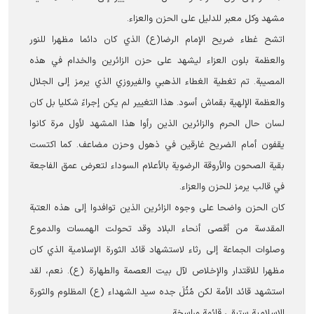
مشهد وكل معبر للدلیل علی الحزن والعزاء.
اتشح غطاء ضريح الإمام الرضا(ع) الذي كان دائما مظهرا للنور
والعظمة بلون العزاء لیشهد على حزن الزائرين والخدام في هذه
المصيبة. تم تغطية الغطاء الذهبي والفيروزي الذي يرمز إلى الجلال
والعظمة الإلهية بقماش أسود. هذا التغيير لم يكن إجراءً شكليا بل كان
لسان حال الحرم والزائرین الذين رأوا هذا المشهد لأول مرة كانوا
يقفون أمام الضريح غارقين في ذهول وحزن مضاعف. كما اكتست
بقية الصحون والأروقة الرضوية بالأعلام السوداء لتعرض عمق الفاجعة
في قالب یرمز للحزن والعزاء.
كان الحزن واضحا على وجوه الزائرين الذين توافدوا إلى هذه العتبة
المقدسة من أقصى أنحاء البلاد وقد تحولت الهمسات والدموع
وصلوات الجماعة إلى رثاء لاستشهاد قائد الثورة الإسلامیة الذي كان
مظهرا للاقتدار والإخلاص لآل بيت العصمة والطهارة (ع). نعم، لقد
استشهد قائد الأمة لكن مُثُلَ جده سيد الشهداء (ع) المظلوم والثورة
الإسلامية ستبقى قائمة وراسخة.