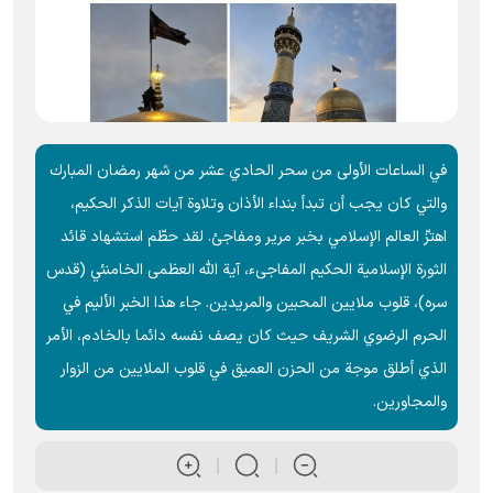
في الساعات الأولى من سحر الحادي عشر من شهر رمضان المبارك
والتي كان يجب أن تبدأ بنداء الأذان وتلاوة آيات الذكر الحكيم،
اهتزّ العالم الإسلامي بخبر مرير ومفاجئ. لقد حطّم استشهاد قائد
الثورة الإسلامية الحکیم المفاجیء، آية الله العظمى الخامنئي (قدس
سره)، قلوب ملايين المحبين والمريدين. جاء هذا الخبر الألیم في
الحرم الرضوي الشريف حيث كان يصف نفسه دائما بالخادم، الأمر
الذي أطلق موجة من الحزن العميق في قلوب الملایین من الزوار
والمجاورین.