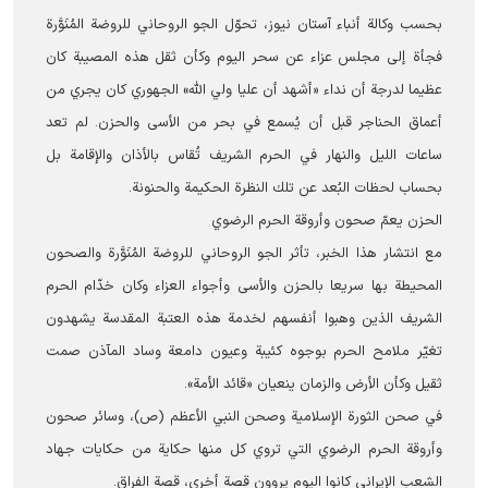
بحسب وکالة أنباء آستان نیوز، تحوّل الجو الروحاني للروضة المُنَوَّرة
فجأة إلى مجلس عزاء عن سحر اليوم وكأن ثقل هذه المصيبة كان
عظيما لدرجة أن نداء «أشهد أن عليا ولي الله» الجهوري كان يجري من
أعماق الحناجر قبل أن يُسمع في بحر من الأسی والحزن. لم تعد
ساعات الليل والنهار في الحرم الشریف تُقاس بالأذان والإقامة بل
بحساب لحظات البُعد عن تلك النظرة الحكيمة والحنونة.
الحزن يعمّ صحون وأروقة الحرم الرضوي
مع انتشار هذا الخبر، تأثر الجو الروحاني للروضة المُنَوَّرة والصحون
المحيطة بها سريعا بالحزن والأسى وأجواء العزاء وكان خدّام الحرم
الشریف الذين وهبوا أنفسهم لخدمة هذه العتبة المقدسة يشهدون
تغيّر ملامح الحرم بوجوه كئيبة وعيون دامعة وساد المآذن صمت
ثقيل وكأن الأرض والزمان ینعیان «قائد الأمة».
في صحن الثورة الإسلامية وصحن النبي الأعظم (ص)، وسائر صحون
وأروقة الحرم الرضوي التي تروي كل منها حكاية من حكايات جهاد
الشعب الإيراني كانوا اليوم يروون قصة أخرى، قصة الفراق.