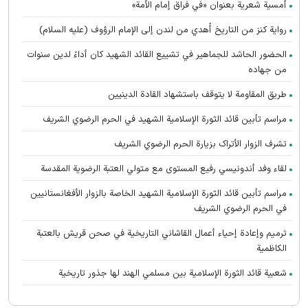
أمسية شعرية بعنوان «في فراق إمام الأمة»
رواية كنز من التاريخ أُهدي من لندن إلى الإمام الرؤوف (عليه السلام)
الحضور الحاشد للجماهير في تشييع القائد الشهيد كان أداءً لدين سنوات
من جهاده
طريق المقاومة لا يتوقف باستشهاد القادة الدينيين
مراسم تأبين قائد الثورة الإسلامية الشهید في الحرم الرضوي الشریف
تشرف الزوار الأتراک بزیارة الحرم الرضوي الشریف
لقاء وفد أندونیسي رفيع المستوى مع متولي العتبة الرضوية المقدسة
مراسم تأبین قائد الثورة الإسلامية الشهيد الخاصة بالزوار الأفغانستانیین
في الحرم الرضوي الشریف
ترميم وإعادة إحياء أعمال القاشاني التاريخية في صحن قريش بالعتبة
الكاظمية
شعبية قائد الثورة الإسلامية بين مسلمي الهند لها جذور تاريخية
تعالت صرخات أنصار القائد الشهيد (رحمه الله) المطالبة بالثأر في الحرم