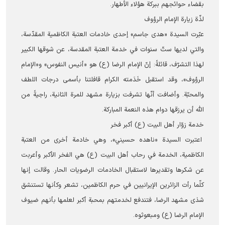
بقضاء حوائجهم ببركة هؤلاء الأطهار.
لذّة زيارة الإمام الرؤوف
عبّرت السیدة «هدى جاسم» إحدى خادمات العتبة الكاظمية المقدّسة،
والتي لدیها ستّ سنوات في خدمة العتبة المقدسة، عن شوقها الكبير
لهذا التشرّف، قائلةً: إنّ الإمام الرضا (ع) هو «أنیس النفوس» و«الإمام
الرؤوف»، وقد استقبل خَدَمته الكرام قافلتنا بأسمى درجات اللطف
والمحبّة. وأضافت أنّها تشرفت بزيارة مشهد للمرة الثانية، راجيةً من
الله أن يرزقها دوام هذه النعمة المباركة.
خدمة زوّار أهل البيت (ع) أكبر فخر
اعتبرت السیدة «ناهده حسيني»، وهي خادمة أخرى من العتبة
الكاظمية، الخدمة في رحاب أهل البيت (ع) هي الفخر الأكبر وأعربت
عن شكرها وتقديرها لاستقبال الخادمات الرضويات الحار. وقالت إنها
كلّما رأت الزائرين الإيرانيين في حرم الكاظمين، تشعر وكأنها تستنشق
شذى مشهد الرضا، فتندفع لخدمتهم بمحبة أكبر لعلمها بأنهم ضيوف
الإمام الرضا (ع) ومبعوثوه.