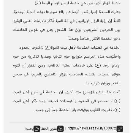
خدمة الزوّار الإيرانيّين هي خدمة لرسل الإمام الرضا (ع)
وعبّرت السیدة إسراء ثامن أيضا عن بالغ سرورها بهذه الرحلة الروحية،
قائلةً إنّ رؤية الزوّار الإيرانيين في الكاظمية تُذكّر بالارتباط القلبي الوثيق
بين الحرمين الشريفين، وإنّ هذا الشعور يعزز في نفوس الخادمات
دافع الخدمة الأكثر إخلاصاً وصدقاً.
الخدمة في العتبات المقدسة لأهل بیت النبوة(ع) لا تَعرف الحدود
واختُتِمت هذه المراسم بتوزيع حِزم ثقافية وهدايا تذكارية من حرم
الإمام الرضا (ع) على خادمات العتبة الكاظمية. ومن المُقرّر أن تَقوم
هؤلاء السيدات بتقديم الخدماتِ للزوّارِ الناطقين بالعربية في صحن
الغدير ورواق دارالرحمة.
أثبت هذا اللقاء الرّوحيّ مرّة أخرى أنّ الخدمةَ في حرم أهل البيت
(ع) لا تنحصر في الحدود والقوميات؛ فحيثما وجد ذِكر أهلِ البيت
(ع)، تقاربت القلوب ورفرفت رايا الخدمة جنباً إلى جنب.
تقرير الخطأ
يحب: