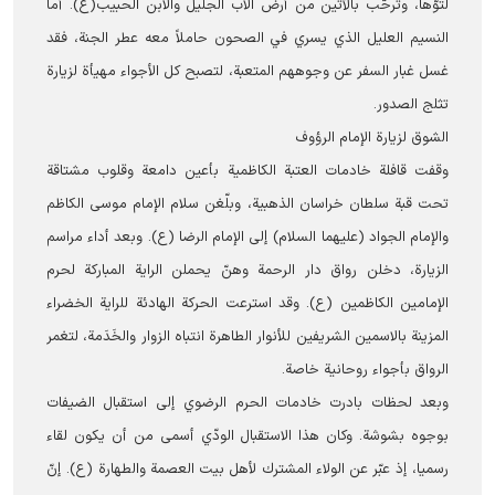
لتوّها، وتُرحّب بالآتين من أرض الأب الجليل والابن الحبيب(ع). أما
النسيم العليل الذي يسري في الصحون حاملاً معه عطر الجنة، فقد
غسل غبار السفر عن وجوههم المتعبة، لتصبح كل الأجواء مهيأة لزيارة
تثلج الصدور.
الشوق لزيارة الإمام الرؤوف
وقفت قافلة خادمات العتبة الكاظمية بأعين دامعة وقلوب مشتاقة
تحت قبة سلطان خراسان الذهبية، وبلّغن سلام الإمام موسى الكاظم
والإمام الجواد (عليهما السلام) إلى الإمام الرضا (ع). وبعد أداء مراسم
الزيارة، دخلن رواق دار الرحمة وهنّ يحملن الراية المباركة لحرم
الإمامين الكاظمين (ع). وقد استرعت الحركة الهادئة للراية الخضراء
المزينة بالاسمين الشريفين للأنوار الطاهرة انتباه الزوار والخَدَمة، لتغمر
الرواق بأجواء روحانية خاصة.
وبعد لحظات بادرت خادمات الحرم الرضوي إلى استقبال الضيفات
بوجوه بشوشة. وكان هذا الاستقبال الودّي أسمى من أن يكون لقاء
رسميا، إذ عبّر عن الولاء المشترك لأهل بيت العصمة والطهارة (ع). إنّ