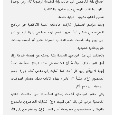
اجتماع راية الكاظمين إلى جانب راية الخدمة الرضوية كان رمزا لوحدة
القلوب والتقارب الروحي بين مشهد والكاظمية.
تنظيم فعالية دعوية – دينية خاصة
وبعد مراسم الاستقبال شاركت خادمات العتبة الكاظمية في برنامج
ثقافيّ–دينيّ خاصّ أُعِدَّ بجهود قسم غرب آسيا في إدارة الزائرين غير
الإيرانيين. وقد قدمت هذه الفعالية السیدة هاجر أمّ أحمد، وسادها
جوّ روحانيّ حميميّ.
وتحدّثت في هذا البرنامج، السيدة رقيّة يوسف عن أهمية خدمة زوّار
أهل البيت (ع)، مؤكّدةً أنّ الخدمة في هذه البقاع المقدّسة نعمةٌ
إلهية لا يوفَّق إليها كلّ أحد. كما أشارت إلى بعض آداب زيارة الإمام
المعصوم (ع)، مبيّنةً أنّ الالتزام بهذه الآداب يمهّد لاغتنام الفيوضات
الروحية على نحوٍ أتمّ.
وفي ختام البرنامج، قدمت إحدى المدّاحات من خادمات العتبة
الكاظمية مراثي في رثاء أهل البيت (ع)، فشارك الحاضرون بالدموع
والتوسّل، مستحضرين مظلومية أهل البيت (ع)، ومتضرعين إلى الله