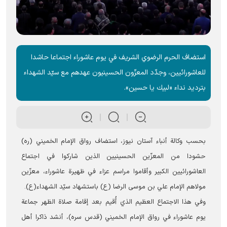
استضاف الحرم الرضوي الشریف في يوم عاشوراء اجتماعا حاشدا
للعاشورائيين، وجدّد المعزّون الحسينيون عهدهم مع سيّد الشهداء
بترديد نداء «لبيك يا حسين».
بحسب وکالة أنباء آستان نيوز، استضاف رواق الإمام الخميني (ره)
حشودا من المعزّين الحسينيين الذين شاركوا في اجتماع
العاشورائيين الکبیر وأقاموا مراسم عزاء في ظهيرة عاشوراء، معزّين
مولاهم الإمام علي بن موسى الرضا (ع) باستشهاد سيّد الشهداء(ع).
وفي هذا الاجتماع العظیم الذي أُقيم بعد إقامة صلاة الظهر جماعة
يوم عاشوراء في رواق الإمام الخميني (قدس سره)، أنشد ذاكرا أهل