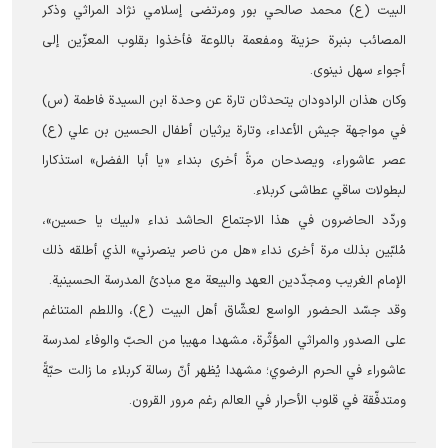
البيت (ع) محمد صالحي‌ بور ومرتضى إسلامي ‌نژاد المراثي وذكر
المصائب بنبرة حزينة ومفعمة باللوعة فأخذوا بقلوب المعزّين إلى
أجواء سهل نينوى.
وكان هذان الرادودان یتحدثان تارة عن وحدة ابن السیدة فاطمة (س)
في مواجهة جيش الأعداء، وتارة يرثيان أطفال الحسين بن علي (ع)
عصر عاشوراء، ويصدحان مرةً أخرى بنداء «يا أبا الفضل» استذكارا
لبطولات ساقي عطاشى كربلاء.
وردّد الحاضرون في هذا الاجتماع الحاشد نداء «لبيك يا حسين»،
مُلبّين بذلك مرة أخرى نداء «هل من ناصر ينصرني» الذي أطلقه ذلك
الإمام الغريب ومجدّدين العهد والبيعة مع مبادئ المدرسة الحسينية.
وقد جسّد الحضور الواسع لعشّاق أهل البيت (ع)، واللطم المتناغم
على الصدور والمراثي المؤثّرة، مشهدا مهيبا من الحبّ والوفاء لمدرسة
عاشوراء في الحرم الرضوي؛ مشهدا يُظهر أنّ رسالة كربلاء ما زالت حيّةً
ومتدفّقة في قلوب الأحرار في العالم رغم مرور القرون.