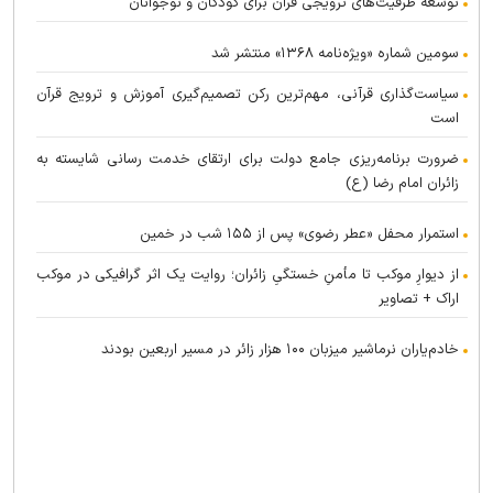
توسعه ظرفیت‌های ترویجی قرآن برای کودکان و نوجوانان
سومین شماره «ویژه‌نامه ۱۳۶۸» منتشر شد
سیاست‌گذاری قرآنی، مهم‌ترین رکن تصمیم‌گیری آموزش و ترویج قرآن
است
ضرورت برنامه‌ریزی جامع دولت برای ارتقای خدمت رسانی شایسته به
زائران امام رضا (ع)
استمرار محفل «عطر رضوی» پس از ۱۵۵ شب در خمین
از دیوارِ موکب تا مأمنِ خستگیِ زائران؛ روایت یک اثر گرافیکی در موکب
اراک + تصاویر
خادم‌یاران نرماشیر میزبان ۱۰۰ هزار زائر در مسیر اربعین بودند