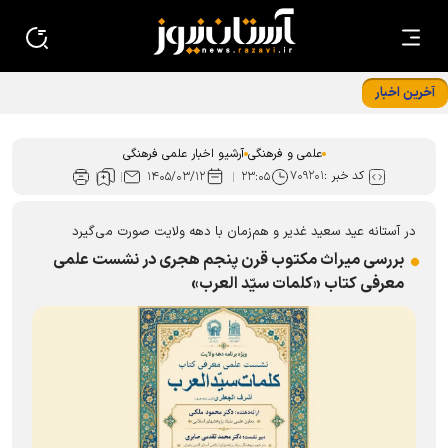
آخرین اخبار
درخشش کتابدار کتابخانه حرم رضوی در ﺟﺸﻨﻮﺍﺭﻩ استانی قصه‌های
ﻗﺮﺁﻧﯽ ﺁﯾﺎﺕ
علمی و فرهنگی
آرشیو اخبار علمی فرهنگی
کد خبر :
۷۰۹۲۰۱
۱۴۰۵/۰۳/۱۲
۲۳:۰۵
در آستانه عید سعید غدیر و هم‌زمان با دهه ولایت صورت می‌گیرد
بررسی میراث مکتوب قرن پنجم هجری در نشست علمی
معرفی کتاب «کلمات سیّد العرب»