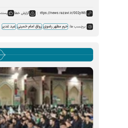
گزارش خطا
پسنده
برچسب ها:
حرم مطهر رضوی
رواق امام خمینی
عید غدیر