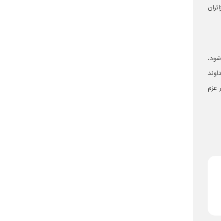
ئران
شود،
اوند
 عزم