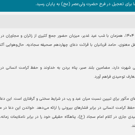
 دعا برای تعجیل در فرج حضرت ولی‌عصر (عج) به پایان رسید.
به گزارش آستان‌نیوز، این ویژه برنامه شامگاه ۱۳ خردادماه ۱۴۰۴، همزمان با شب عید غدیر، میزبان حضور جمع کثیری از زائران و مجاوران
ل معنوی، حامد قربانیان با قرائت دعای چهاردهم صحیفه سجادیه، حال‌وهوایی آکند
 شهرت دارد، مضامین بلند صبر، پناه بردن به خداوند و حفظ کرامت انسانی در ب
معارف توحیدی فراهم آورد.
 مأثور برای تبیین نسبت میان عبد و رب در شرایط سختی و گرفتاری است. این دعا ف
فظ کرامت انسانی در برابر فشارهای بیرونی را ارائه می‌دهد. خواندن این دعا در 
یدی جاری در کلام امام سجاد (ع)، پناهگاه حقیقی خود را در برابر ناملایمات زمانه،
د.