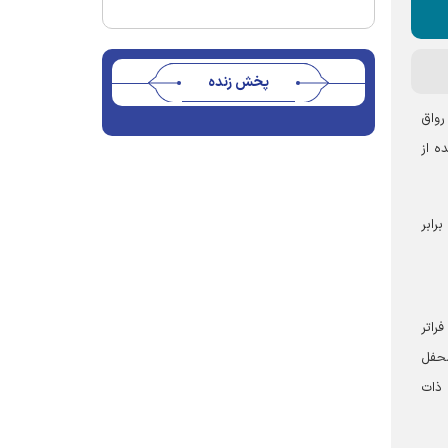
پخش زنده
 در رواق
ه از
رابر
راتر
محفل
 ذات