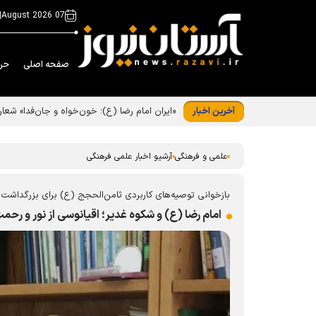
|
07 August 2026
صفحه اصلی
حر
آخرین اخبار
«ایران امام رضا (ع)؛ خون‌خواه و جان‌فدا» شع
علمی و فرهنگی
آرشیو اخبار علمی فرهنگی
بازخوانی توصیه‌های کاربردی ثامن‌الحجج (ع) برای بزرگداشت 
امام رضا (ع) و شکوه غدیر؛ اقیانوسی از نور و رحم