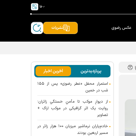
فا
عکس رضوی
نشریات
پربازدیدترین
آخرین اخبار
استمرار محفل «عطر رضوی» پس از ۱۵۵
شب در خمین
از دیوارِ موکب تا مأمنِ خستگیِ زائران؛
روایت یک اثر گرافیکی در موکب اراک +
تصاویر
خادم‌یاران نرماشیر میزبان ۱۰۰ هزار زائر در
مسیر اربعین بودند