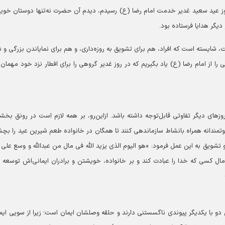
ز عید سعید غدیر خدمت امام رضا (ع) رسیدم، دیدم آن حضرت نه‌تنها دوستان خوی
دیگر هدایا فرستاده بود.
، شایسته است که افراد، هم برای تشویق به روزه‌داری، و هم برای نمایاندن بزرگی و 
 را از امام رضا (ع) یاد بگیریم که در روز غدیر گروهی را برای افطار نزد خود مهمان 
های دیگر تفاوتی قابل‌توجه داشته باشد. ازاین‌رو، بر همه لازم است در رونق بخش
وتمندانه همراه بانشاط سازماندهی کنند تا همگان در خانواده طعم شیرین عید را بچش
و تشویق به این عمل فرمود: «هو الیوم الذی یزید الله فی مال من عبدالله و وسع علی ع
ال کسی که خدا را عبادت کند و بر خانواده، خویشتن و برادران ایمانی‌اش توسعه 
 دو با یکدیگر پیوندی ناگسستنی دارند و حلقه وصلشان ایمان است؛ زیرا از سویی ایما