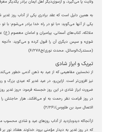
ولایت پا می‌گیرد، و ازسوی‌دیگر اهل ایمان برادر یکدیگر معرف
به همین دلیل است که عقد برادری یکی از آداب روز غدیر 
یکی از آنها می‌گوید: «با تو در راه خدا برادر می‌شوم؛ با 
ملائکه، کتاب‌های آسمانی، پیامبران و امامان معصوم (ع) ع
شوی» و سپس دیگری آن را قبول کرده و می‌گوید: «آنچه گ
(مستدرک‌الوسائل، محدث نوری/ج۶/۲۷۸)
تبریک و ابراز شادی
از نخستین مفاهیمی که از عید به ذهن آدمی خطور می‌کند، 
نیز افزون‌تر است. ازاین‌رو، در عید غدیر که عیدی بزرگ و ر
ضرورت ابراز شادی در این روز خجسته فرمود: «روز غدیر رو
در روز قیامت نظر رحمت به او می‌افکند، هزار حاجتش را بر
الاعمال سید بن طاووس/۲/۲۶۱)
ازآنجاکه دیدوبازدید از آداب روز‌های عید و شادی محسوب 
که در روز غدیر به دیدار مؤمنی برود خداوند هفتاد نور بر قب