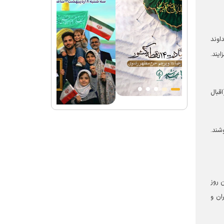
اوند
یند.
قبال
شند.
 روز
ان و