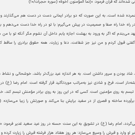
ی شده‌اند که قرآن فرمود: «إنما المؤمنون أخوة» (سوره حجرات/۱۰)
شمرده شده است، به این صورت که دو برادر ایمانی دست در دست هم می‌گذارند و ا
تو در راه خدا راه صفا و صمیمیت در پیش می‌گیرم؛ با تو در راه خدا دست می‌دهم و با
هد می‌بندم که اگر به ورود به بهشت اجازه یابم داخل آن نشوم مگر آنکه تو با من ه
فتی قبول کردم و من نیز جز شفاعت، دعا و زیارت، همه حقوق برادری را ساقط کر
شاد بودن و سرور داشتن است. به هر اندازه عید بزرگ‌تر باشد، خوشحالی و نشاط د
یشه‌دار است، فرح و شادی نیز به‌مراتب موردتأکید قرار گرفته است. امام رضا (ع) در 
ز تبسم به روی مؤمنین است. کسی که در این روز به روی برادر مؤمنش تبسم کند، خد
آورده ساخته و قصری از در سفید برایش بنا می‌کند و صورتش را زیبا می‌سازد». (ا
می‌گردد، امام رضا (ع) در تشویق به این سنت حسنه در روز عید سعید غدیر فرمود: 
ر او وارد و قبرش را وسیع می‌سازد؛ هر روز هفتاد هزار فرشته قبرش را زیارت کرده و ب