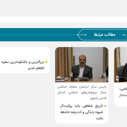
مطالب مرتبط
بزرگترین و باشکوه‌ترین سفره
اطعام غدیر
ارف اسلامی
هم زمان با عید سعید غدی
لامی آستان
صورت گرفت
پویش مردمی پخت و توز
روایت‌گر
۳۵۰۰ پیتزا با مشا
شه جامعه
نوجوانان و دهه هشتادی
در سراسر کشور