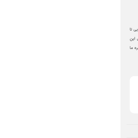
ی تا
 این
ه ما