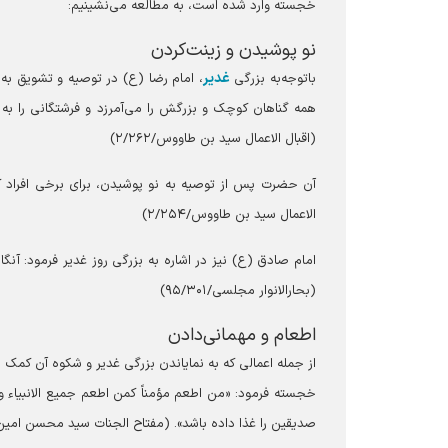
خجسته وارد شده است، به مطالعه می‌نشینیم:
نو پوشیدن و زینت‌کردن
غدیر
باتوجه‌به بزرگی
، امام رضا (ع) در توصیه و تشویق به ا
همه گناهان کوچک و بزرگش را می‌آمرزد و فرشتگانی را به س
(اقبال الاعمال سید بن طاووس/۲/۲۶۲)
آن حضرت پس از توصیه به نو پوشیدن، برای برخی افراد که
الاعمال سید بن طاووس/۲/۲۵۴)
امام صادق (ع) نیز در اشاره به بزرگی روز غدیر فرمود: آنگا
(بحارالانوار مجلسی/۹۵/۳۰۱)
اطعام و مهمانی‌دادن
از جمله اعمالی که به نمایاندن بزرگی غدیر و شکوه آن کمک 
خجسته فرمود: «من اطعم مؤمناً کمن اطعم جمیع الانبیاء و 
صدیقین را غذا داده باشد». (مفتاح الجنات سید محسن امین عا