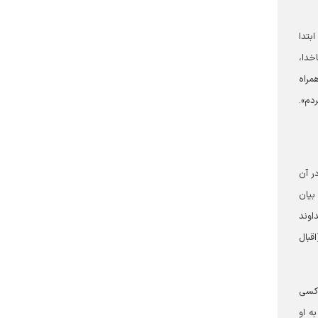
بتدا
خدا،
مراه
دم».
ر آن
بیان
اوند
قبال
«کسی
ه او