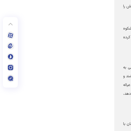
ش را
شکوه
کرده
ی به
ند و
یاله
دهد،
ن با