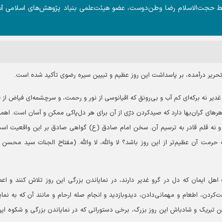
سط حجت‌الاسلام رضا وطن‌دوست، عضو هیئت‌علمی بنیاد پژوهش‌های اسلامی آ
 تحریر درآمده، بر پاسداشت این روز عظیم و تبیین سیره رضوی تأکید شده است.
ر نه برکه‌ای کم آب و بی‌رونق که اقیانوسی از نور و رحمت، و سرچشمه‌ای فیاض از
هر‌های گران‌بها دارد که صیدکردن درّی از آن برای هر دل‌پاکی ممکن و آسان است. اهم
ت و نه قلم قادر به ترسیم آن. سخن امام صادق (ع) گواهی صادق بر این واقعیت اس
حرمت آن عظیم‌تر از این روز باشد؟ لا والله، لا والله. (مفتاح الجنات سید محسن 
 ایمان که دل در گرو غدیر دارند، در نمایاندن بزرگی این روز تلاش کنند و اعم
ت‌کردن، اطعام و مهمانی‌دادن، دیدوبازدید و انجام صله ارحام و مانند آن که به نمای
 تبریک و شادباش این روز بزرگ، برخی دستوراتی که در نمایاندن بزرگی و شکوه این