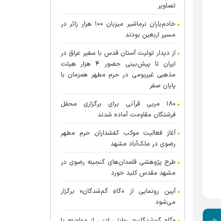
تصاویر
خادم‌یاران نرماشیر میزبان ۱۰۰ هزار زائر در
مسیر اربعین بودند
از دیدار تولیت آستان قدس با سفیر عراق در
ایران تا پیش‌بینی حضور ۴ هزار هیئت
مذهبی غیربومی در حرم مطهر همزمان با
پایان صفر
۱۸۰ مربی قرآنی برای برگزاری محفل
فرشتگان مقاومت آماده شدند
آغاز فعالیت موکب کفشداران حرم مطهر
رضوی در ملک‌آباد مشهد
طرح پژوهشی قلمدان‌های گنجینه رضوی در
مشهد مقدس کلید خورد
آیین رونمایی از «گاهِ گم‌شدگان» برگزار
می‌شود
«گاهِ گم‌شدگان»؛ روایتی ادبی از مواجهه با
 خبر