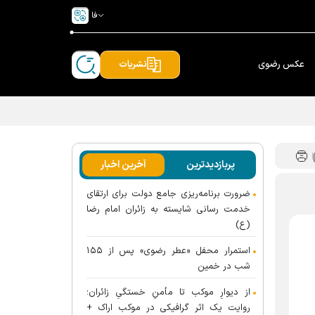
فا
عکس رضوی
نشریات
پربازدیدترین
آخرین اخبار
ضرورت برنامه‌ریزی جامع دولت برای ارتقای
خدمت رسانی شایسته به زائران امام رضا
(ع)
استمرار محفل «عطر رضوی» پس از ۱۵۵
شب در خمین
از دیوارِ موکب تا مأمنِ خستگیِ زائران؛
روایت یک اثر گرافیکی در موکب اراک +