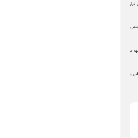
قرار
وهشی
ه با
بل و