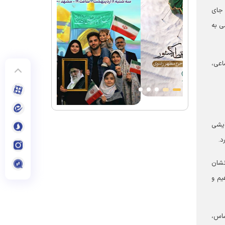
 جای
ی به
اعی،
ایشی
د.
نشان
یم و
ساس،