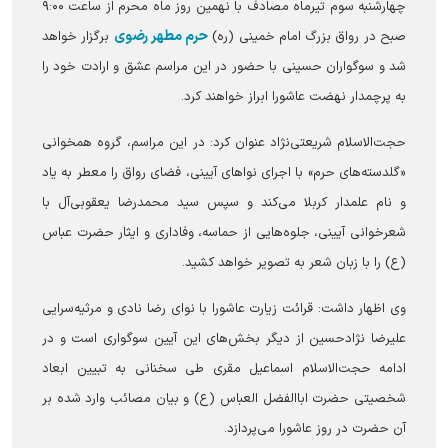
چهارشنبه سوم تیرماه مصادف با نهمین روز ماه محرم از ساعت ۹:۰۰
حرم مطهر رضوی
صبح در رواق بزرگ امام خمینی (ره)
برگزار خواهد
شد و سوگواران حسینی با حضور در این مراسم عشق و ارادت خود را
به پرچمدار نهضت عاشورا ابراز خواهند کرد.
حجت‌الاسلام شریعتی‌نژاد عنوان کرد: در این مراسم، گروه همخوانی
«گلدسته‌های حرم» با اجرای نوا‌های آیینی، فضای رواق را معطر به یاد
و نام علمدار کربلا می‌کند و سپس سید محمدرضا یعقوبی‌آل با
شعرخوانی آیینی، جلوه‌هایی از حماسه، وفاداری و ایثار حضرت عباس
(ع) را با زبان شعر به تصویر خواهد کشید.
وی اظهار داشت: قرائت زیارت عاشورا با نوای رضا نادی و مرثیه‌سرایی
علیرضا نژادحسین از دیگر بخش‌های این آیین سوگواری است و در
ادامه حجت‌الاسلام اسماعیل مقری طی سخنانی به تبیین ابعاد
شخصیتی حضرت اباالفضل العباس (ع) و بیان مصائب وارد شده بر
آن حضرت در روز عاشورا می‌پردازد.