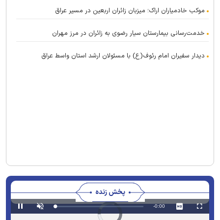
موکب خادمیاران اراک؛ میزبان زائران اربعین در مسیر عراق
خدمت‌رسانی بیمارستان سیار رضوی به زائران در مرز مهران
دیدار سفیران امام رئوف(ع) با مسئولان ارشد استان واسط عراق
پخش زنده
Remaining
-0:00
Video
Loaded
:
Progress
:
Pause
Unmute
Fullscreen
Player
0%
0%
is