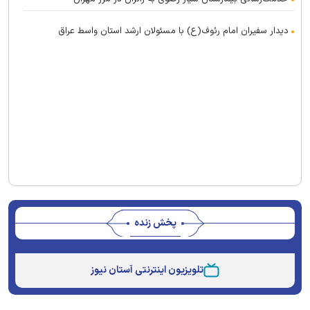
دیدار سفیران امام رئوف(ع) با مسئولان ارشد استان واسط عراق
پخش زنده
This
is
تلویزیون اینترنتی آستان نیوز
a
The media could not be loaded, either because the
modal
window.
server or network failed or because the format is not
supported.