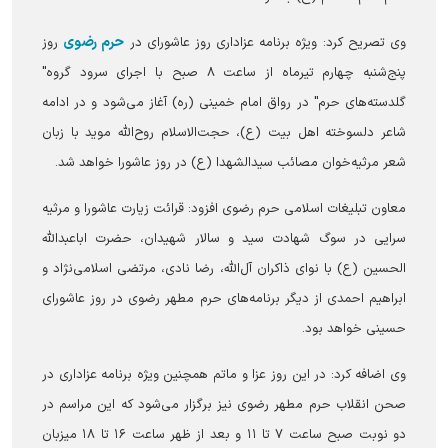
حرم رضوی
وی تصریح کرد: ویژه برنامه عزاداری روز عاشورای در
روز
پنج‌شنبه چهارم تیرماه از ساعت ۸ صبح با اجرای سرود گروه"
گلدسته‌های حرم" در رواق امام خمینی (ره) آغاز می‌شود و در ادامه
شاعر دلسوخته اهل بیت (ع)، حجت‌الاسلام روح‌الله موید با زبان
شعر مرثیه‌خوان مصائب سیدالشهدا (ع) در روز عاشورا خواهد شد.
معاون تبلیغات اسلامی حرم رضوی افزود: قرائت زیارت عاشورا و مرثیه
سرایی در سوگ شهادت سید و سالار شهیدان، حضرت اباعبدالله
الحسین (ع) با نوای ذاکران آل‌الله، رضا نادی، مرتضی اسلامی‌نژاد و
ابراهیم احمدی از دیگر برنامه‌های حرم مطهر رضوی در روز عاشورای
حسینی خواهد بود.
وی اضافه کرد: در این روز عزا و ماتم همچنین ویژه برنامه عزاداری در
صحن انقلاب حرم مطهر رضوی نیز برگزار می‌شود که این مراسم در
دو نوبت صبح ساعت ۷ تا ۱۱ و بعد از ظهر ساعت ۱۶ تا ۱۸ میزبان