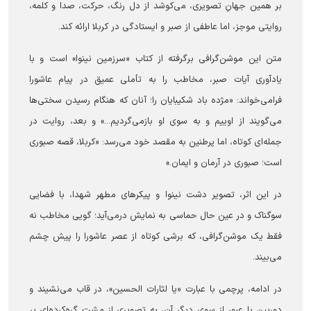
بر همین جهانِ تصویری، می‌کوشد از دل رنگ، حرکت، صدا و کلمه،
روایتی موجز، اما عاطفی از صبر و ایستادگی در کربلا ارائه کند.
متن این موشن‌گرافی برگرفته از کتاب «سرزمین نینوا» است و با
یادآوری آیات صبر، مخاطب را به تأملی عمیق در پیام عاشورا
فرامی‌خواند: «مژده باد شکیبایان را؛ آنان که هنگام رسیدن سختی‌ها
می‌گویند از اوییم و به سوی او بازمی‌گردیم...» و بعد، روایت در
جمله‌ای کوتاه، اما پرطنین به مقصد خود می‌رسد: «کربلا، قصه صبوری
است؛ صبوری در آرمان و ایمان.»
در این اثر، تصویر دشت نینوا و پیکر‌های مطهر شهدا، با فضایی
سوگناک و در عین حال حماسی به نمایش درمی‌آید؛ گویی مخاطب نه
فقط یک موشن‌گرافی، که برشی کوتاه از عصر عاشورا را پیش چشم
می‌بیند.
در ادامه، پرچمی با عبارت «یا لثارات الحسین»، در قاب می‌نشیند و
دوربین با عبور از سوی دیگر آن، به تصویری از مشت گره‌کرده‌ای بر