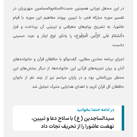
در این محفل نورانی همچنین حجت‌الاسلام‌والمسلمین مهریزیان در
تفسیر سوره مبارکه فجر، با تبیین پیوند مفاهیم این سوره با قیام
عاشورا، به تشریح پیام‌های معرفتی و تربیتی آن پرداخت و فراز
«أَلسَّلامُ عَلَی الرَّأْسِ الْمَرْفُوعِ» را یادآور اوج ایثار و عزت حسینی
دانست.
اجرای برنامه نمادین سقایی، گفت‌وگو با حافظان قرآن و خانواده‌های
آنان و بیان تجربه‌های قرآنی این خانواده‌ها، از دیگر بخش‌های این
محفل بین‌المللی بود و در پایان مراسم نیز از چند نفر از بانوان
حافظان کل قرآن کریم با اهدای هدایایی متبرک تجلیل شد.
در ادامه حتما بخوانید
‏سیدالساجدین (ع) با سلاح دعا و تبیین،
نهضت عاشورا را از تحریف نجات داد