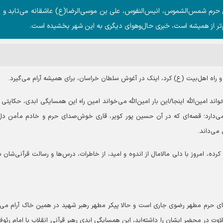
یی حرم شمس‌الشموس، انیس‌النفوس، علی بن موسی‌الرضا(ع) عاشقانه می‌تابد و 
‌تر از همیشه است، خبری حال‌وهوای دیگری به این شهر بخشیده است.
 راه اهل‌بیت (ع) کرد، اینک در آغوش سلطان خراسان، برای همیشه آرام می‌گیرد.
ند امین‌الله اینجا/‏این بار امین‌الله می‌خواند امین را» این همسایگی ابدی، حکایتی
وامی‌دارد؛ قصه‌ای که در آن حسین پور کویر، قاری خوش‌صدای حرم و خادم مأمن دل
 می‌داند.
 کرده، امروز با دلی مالامال از اندوه و امید، از خاطرات، درس‌ها و رسالت قرآنی‌شان
های حرم مطهر رضوی جاری است و حالا پیکر مطهر رهبر شهید در همین خاک آرام می‌گ
وت در محضر ایشان را داشته‌اید، این همسایگی ابدی رهبر قرآنی انقلاب با امام رئو