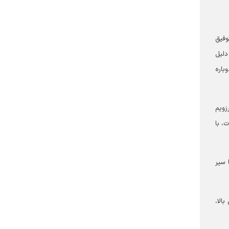
 تلاوت دوباره در محضر ایشان برای من با یک چالش و انگیزه بزرگ همراه بود. نخستین‌بار در سال ۱۳۸۴ توفیق
دلیل
باره
تظار، دوباره به آرزویم
 ۱۴۰۳، ایشان پس از تلاوت، با
 سیر
الا،