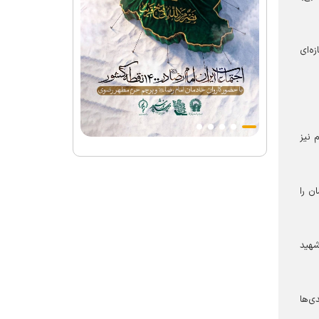
ه‌ای
 نیز
ن را
شهید
ی‌ها