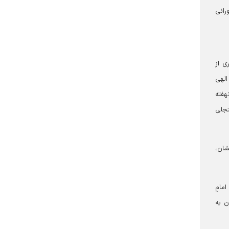
رانی
ی از
 الهی
هفته
تجلی
شان،
مامِ
ن به