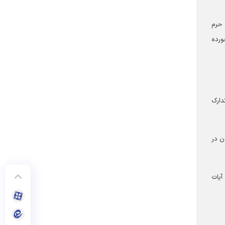
 حرم
ورده
دارک
ن در
آیات