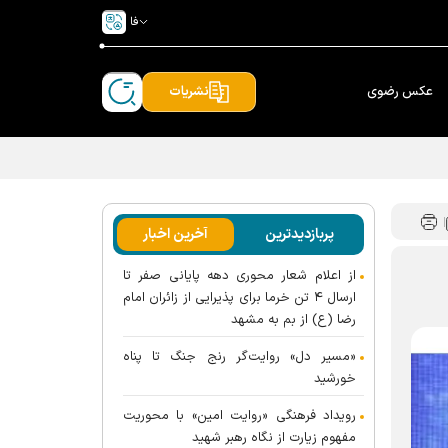
فا
عکس رضوی
نشریات
پربازدیدترین
آخرین اخبار
از اعلام شعار محوری دهه پایانی صفر تا
ارسال ۴ تن خرما برای پذیرایی از زائران امام
رضا (ع) از بم به مشهد
«مسیر دل» روایت‌گر رنج جنگ تا پناه
خورشید
رویداد فرهنگی «روایت امین» با محوریت
مفهوم زیارت از نگاه رهبر شهید