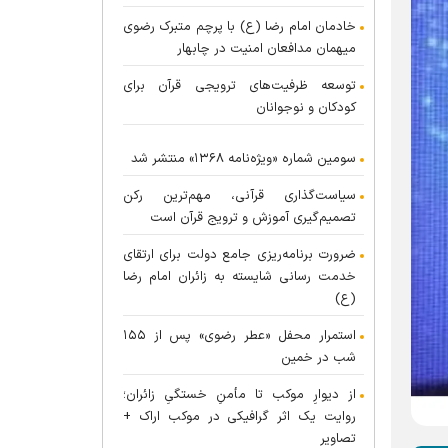
خادمان امام رضا (ع) با پرچم متبرک رضوی
میهمان مدافعان امنیت در چابهار
توسعه ظرفیت‌های ترویجی قرآن برای
کودکان و نوجوانان
سومین شماره «ویژه‌نامه ۱۳۶۸» منتشر شد
سیاست‌گذاری قرآنی، مهم‌ترین رکن
تصمیم‌گیری آموزش و ترویج قرآن است
ضرورت برنامه‌ریزی جامع دولت برای ارتقای
خدمت رسانی شایسته به زائران امام رضا
(ع)
استمرار محفل «عطر رضوی» پس از ۱۵۵
شب در خمین
از دیوارِ موکب تا مأمنِ خستگیِ زائران؛
روایت یک اثر گرافیکی در موکب اراک +
تصاویر