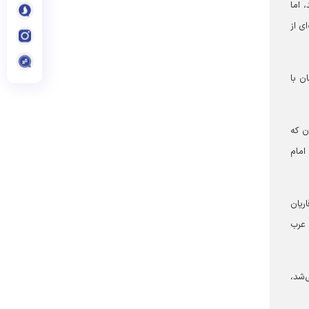
 اما
ی از
ن با
ن که
امام
ریان
 عرب
‌شد،