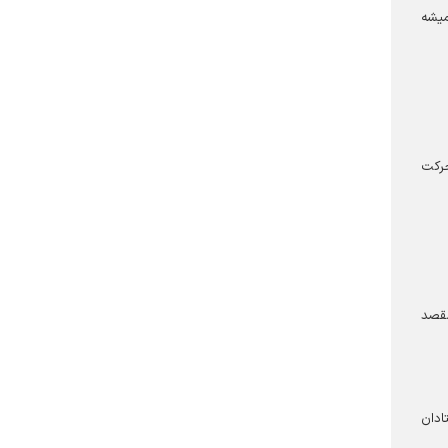
میشه
حرکت
مقصد
ادان