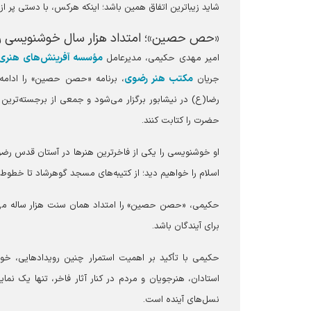
شاید زیباترین اتفاق همین باشد؛ اینکه هرکس، با دستی پر از ی
«حص حصین»؛ امتداد هزار سال خوشنویسی 
مؤسسه آفرینش‌های هنری
امیر مهدی حکیمی، مدیرعامل
مکتب هنر رضوی
جریان
، برنامه «حصن حصین» را ادامه 
رضا(ع) در نیشابور برگزار می‌شود و جمعی از برجسته‌ترین
حضرت را کتابت کنند.
او خوشنویسی را یکی از فاخرترین هنرها در آستان قدس رضوی
اسلام را خواهیم دید؛ از کتیبه‌های مسجد گوهرشاد تا خطوط ص
حکیمی، «حصن حصین» را امتداد همان سنت هزار ساله می‌داند
برای آیندگان باشد.
حکیمی با تأکید بر اهمیت استمرار چنین رویدادهایی، خ
استادان، هنرجویان و مردم در کنار آثار فاخر، تنها یک 
نسل‌های آینده است.