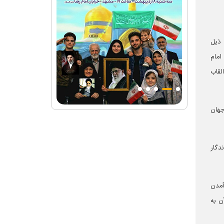
 ذیل
امام
لقاب
جهان
دگار
آمدن
ن به