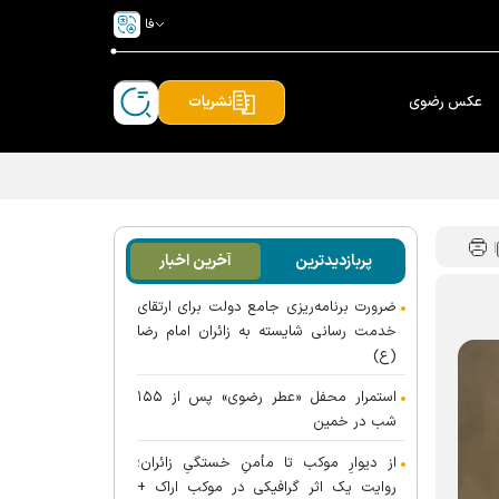
فا
عکس رضوی
نشریات
پربازدیدترین
آخرین اخبار
ضرورت برنامه‌ریزی جامع دولت برای ارتقای
خدمت رسانی شایسته به زائران امام رضا
(ع)
استمرار محفل «عطر رضوی» پس از ۱۵۵
شب در خمین
از دیوارِ موکب تا مأمنِ خستگیِ زائران؛
روایت یک اثر گرافیکی در موکب اراک +