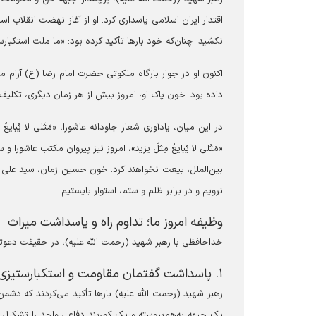
اقتدار ایران اسلامی پاسداری کرد. او از آغاز نهضت انقلاب ا
نکشید؛ چنان‌که خود بار‌ها تأکید کرده بود: «ما ملت استکب
اکنون او در جوار بارگاه ملکوتی حضرت امام رضا (ع) آرام می‌گ
داده بود. خون پاک او، امروز بیش از هر زمان دیگری، تکلیف
در این میان، یادآوری شعار جاودانه عاشورا، «مَثَلی لا یُبای
«مَثَلی لا یُبایعُ مِثلَ یزید»، امروز نیز پیروان مکتب عاشور
بین‌الملل، بیعت نخواهند کرد. خون حسین زمان، سید علی خامنه‌ای 
نرویم و در برابر ظلم و ستم، استوار بایستیم.
وظیفه امروز ما؛ تداوم راه و پاسداشت میراث
خداحافظی با رهبر شهید (رحمت الله علیه)، در حقیقت دعوتی
۱. پاسداشت گفتمان مقاومت و استکبارستیزی
رهبر شهید (رحمت الله علیه) بار‌ها تأکید می‌کردند که دشم
یک جبهه به‌هم‌پیوسته و یک کمربند دفاعی واحد را تشکیل می‌د