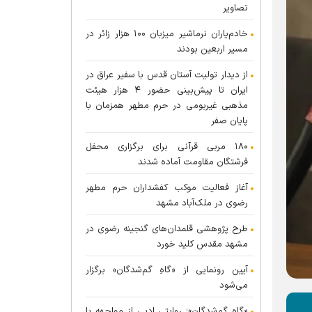
تصاویر
خادم‌یاران نرماشیر میزبان ۱۰۰ هزار زائر در
مسیر اربعین بودند
از دیدار تولیت آستان قدس با سفیر عراق در
ایران تا پیش‌بینی حضور ۴ هزار هیئت
مذهبی غیربومی در حرم مطهر همزمان با
پایان صفر
۱۸۰ مربی قرآنی برای برگزاری محفل
فرشتگان مقاومت آماده شدند
آغاز فعالیت موکب کفشداران حرم مطهر
رضوی در ملک‌آباد مشهد
طرح پژوهشی قلمدان‌های گنجینه رضوی در
مشهد مقدس کلید خورد
آیین رونمایی از «گاهِ گم‌شدگان» برگزار
می‌شود
«گاهِ گم‌شدگان»؛ روایتی ادبی از مواجهه با