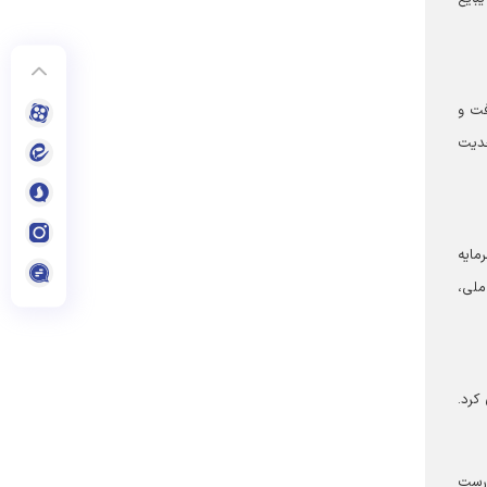
فت و
جدیت
مایه
ملی،
کرد.
درست