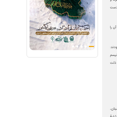
 دست
ن را
دند:
ونیسم
ر ذلت
نان،
ایعُ