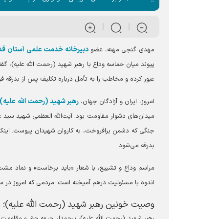
دبیرخانه خدمت علمی آستان 
مهدی گنجی مهنه، عضو
پیوند میان حماسه وداع با رهبر شهید (رحمت الله علیه)، گف
عبور کرده و مخاطب را به تأمل درباره تکلیف پس از بدرقه فر
رهبر شهید (رحمت الله علیه)
امروز، ایران و آزادگان جهان،
میدان‌های دشوار مقاومت بود. آیت‌الله العظمی شهید سید علی خامن
جنگی که دشمن برافروخت، به کاروان شهیدان پیوست. اینک پ
بدرقه می‌شود.
مراسم وداع و تشییع، با شعار «باید برخاست» و نماد مشت گ
اندوه با مسئولیت درهم آمیخته است. مردمی که امروز در سوگ
وصیت خونین رهبر شهید (رحمت الله علیه)؛ می
رهبر شهید (رحمت الله علیه)، پرچمدار جبهه حق و مقاومت ب