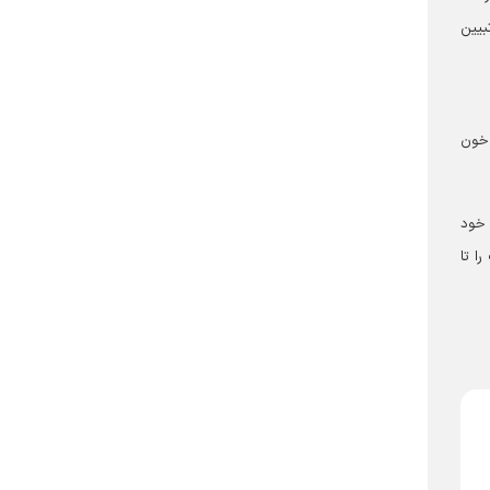
بیین
 خون
ه خود
ا تا