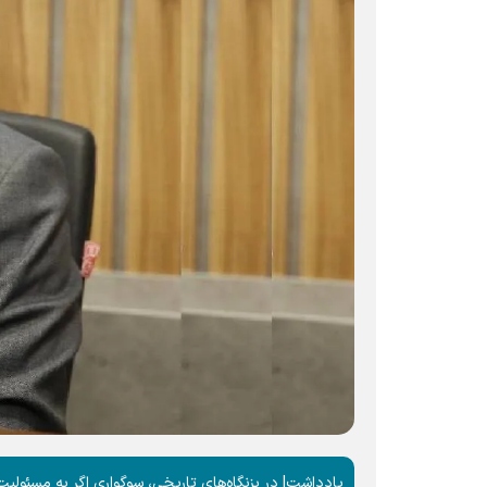
یادداشت| در بزنگاه‌های تاریخی، سوگواری اگر به مسئولی