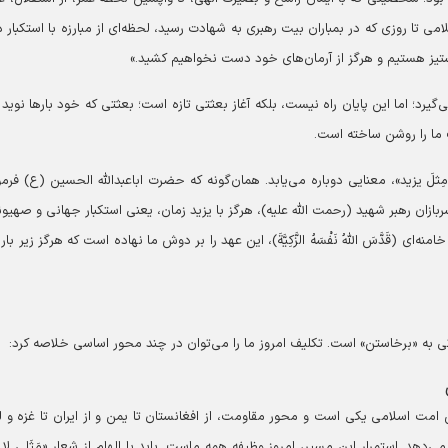
سلامی تا روزی که در بمباران بیت رهبری به شهادت رسید، لحظه‌ای از مبارزه با استکبار
ارستیز هستیم و هرگز از آرمان‌های خود دست نخواهیم کشید.»
یرد؛ اما این پایان راه نیست، بلکه آغاز بعثتی تازه است؛ بعثتی که خود بار‌ها نوید آ
 ما را روشن ساخته است.
عُ مِثلَ یزید»، معنایی دوباره می‌یابد. همان‌گونه که حضرت اباعبدالله الحسین (ع) فرمو
ا و سربازان رهبر شهید (رحمت الله علیه)، هرگز با یزید زمان، یعنی استکبار جهانی و صهی
(قَدَّسَ اللَّهُ نَفْسَهُ الزَّکِیَّةَ)، این عهد را بر دوش ما نهاده است که هرگز زیر با
 به «برخاستن» است. تکلیف امروز ما را می‌توان در چند محور اساسی خلاصه کرد:
ن امت اسلامی یکی است و محور مقاومت، از افغانستان تا یمن و از ایران تا غزه و لب
هد. استمرار این مسیر، امروز وظیفه همه ماست. باید با الهام از شعار «مَثَلی لا یُب