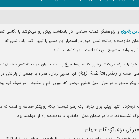
قدس رضوی
و پژوهشگر انقلاب اسلامی، در یادداشت پیش رو می‌کوشد با نگاهی تحل
تمان مقاومت و رسالت نسل امروز در استمرار این مسیر را تبیین کند؛ یادداشتی که از
امی‌خواند. مشروح این یادداشت را در ادامه بخوانید:
خود را بدرقه می‌کنند؛ رهبری که سال‌ها چراغ راه ملت ایران در میانه تحریم‌ها، تهدید‌
ه‌ای (قَدَّسَ اللَّهُ نَفْسَهُ الزَّکِیَّةَ)، آن حسینِ زمان، همراه با جمعی از یارانش د
یکر مطهر او در میان خیل عظیم مردمی که تهران، قم و مشهد را در سوگ فرو برده‌
ره‌کرده، تنها آیینی برای بدرقه یک رهبر نیست؛ بلکه روایتگر حماسه‌ای است که در
 نشسته‌اند، فردا در میدان عمل، حافظ و ادامه‌دهنده راه او خواهند بود.
راثی برای آزادگان جهان
ود؛ شخصیتی که با ایمان راسخ و بصیرت الهی، تا واپسین لحظه عمر، از استقلال، ع