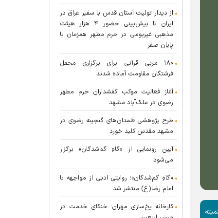
از دیدار تولیت آستان قدس با سفیر عراق در
ایران تا پیش‌بینی حضور ۴ هزار هیئت
مذهبی غیربومی در حرم مطهر همزمان با
پایان صفر
۱۸۰ مربی قرآنی برای برگزاری محفل
فرشتگان مقاومت آماده شدند
آغاز فعالیت موکب کفشداران حرم مطهر
رضوی در ملک‌آباد مشهد
طرح پژوهشی قلمدان‌های گنجینه رضوی در
مشهد مقدس کلید خورد
آیین رونمایی از «گاهِ گم‌شدگان» برگزار
می‌شود
«گاهِ گم‌شدگان»؛ روایتی ادبی از مواجهه با
امام رضا(ع) منتشر شد
کارخانه یخ‌سازی مهران؛ خنکای خدمت در
میته
مسیر اربعین