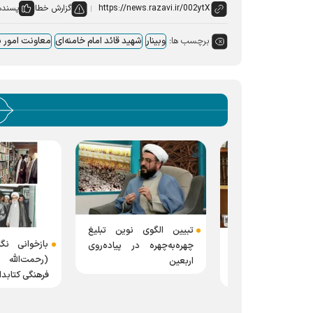
گزارش خطا
پسنده
برچسب ها:
وبینار
شهید قائد امام خامنه‌ای
معاونت امور 
تبیین الگوی نوین تبلیغ
ی امام حسین
بازخوانی نگاه ره
چهره‌به‌چهره در پیاده‌روی
ی مغفول از
(رحمت‌الله علیه)
اربعین
دیشه شیعی
فرهنگی کتابداران