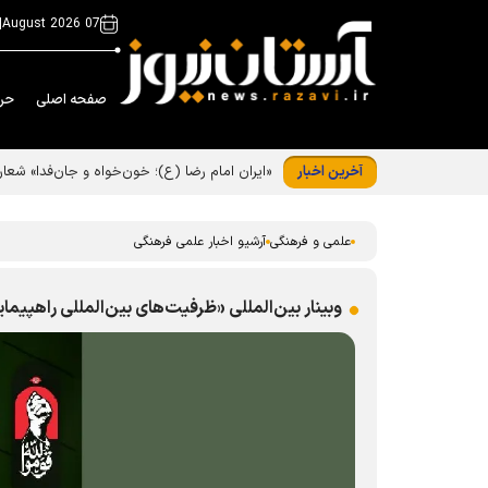
|
07 August 2026
صفحه اصلی
حر
آخرین اخبار
«ایران امام رضا (ع)؛ خون‌خواه و جان‌فدا» شع
علمی و فرهنگی
آرشیو اخبار علمی فرهنگی
وبینار بین‌المللی «ظرفیت‌های بین‌المللی راهپیمای