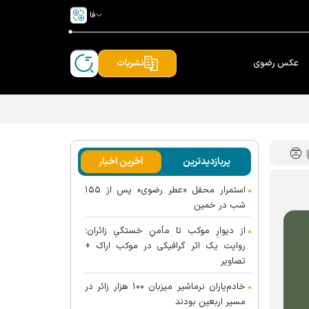
فا
عکس رضوی
نشریات
پربازدیدترین
آخرین اخبار
استمرار محفل «عطر رضوی» پس از ۱۵۵
شب در خمین
از دیوارِ موکب تا مأمنِ خستگیِ زائران؛
روایت یک اثر گرافیکی در موکب اراک +
تصاویر
خادم‌یاران نرماشیر میزبان ۱۰۰ هزار زائر در
مسیر اربعین بودند