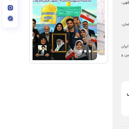
قهی،
مان،
یران
ین و
ل