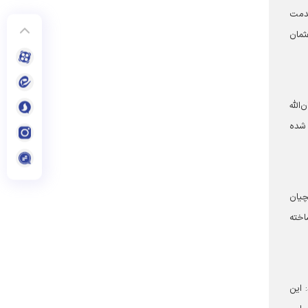
قدمت
. زمان فوت عثمان
الله
ن حکاکی شده
 محمود فرشچیان
یوم توسط هنرمندان بسیجی از کرج، در ابعاد 6 در 4 متر ساخته
 این