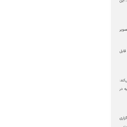
قع، این
5/ سانتی‌متر است؛ این اثر چوبی مزين به 107 نام و تصوير
 روی آن قابل
کند:
ه در
زاری