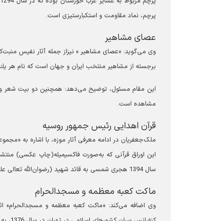
پ
پرچم، نماد مقاومت و استکبارستیزی است.
عصای مشاهیر
برجسته از مشاهير منتخب ايران و جهان است كه نام هر يك
مشاهده است.
قرآن اهدایی رئیس جمهور روسیه
ملک‌جعفریان در ادامه معرفی آثار موزه، با اشاره به «مجموعه
این اوراق قرآنی که به‌صورت فاکسیمیله(چاپ عکسی) منتشر 
سال 1394 هجری شمسی به قائد شهید (رضوان‌الله تعالی علیه) اهدا شده است.
ماکت کعبه معظمه و مسجدالحرام
وی اضافه می‌کند: «ماکت کعبه معظمه و مسجدالحرام» اث
كنفرانس سران كشورهای اسلامی در تهران در سال 1376، به حضرت آیت‌الله العظمی امام سیدعلی خامنه‌ای(رضوان‌الله تعالی علیه) تقدیم شده است.