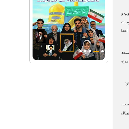
وب و
وجات
اهدا
ه پنج هزار نسخه
 در موزه
د.
است،
سن نصرالله، دبیرکل