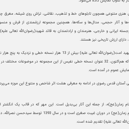
ار به تناوب نمایش داده می‌شود.
شیای هنری متنوعی همچون تابلوهای خط و تذهیب، نقاشی، تراش روی شیشه، معرق چ
ها و آثار حجمی، مدال‌ها و سکه‌ها، همچنین مجموعه ارزشمندی از فرش و منس
ایرانی و خارجی، هنرمندان و ارادتمندان به قائد شهید(رضوان‌الله تعالی علیه) 
 دارای ارزش تاریخی نیز هستند.
ملک‌جعفریان، تصریح می‌کند: البته علاوه بر این آثار، قائد شهید امت(رضوان‌الله تعالی علیه) بیش از 13 هزار نسخه خطی و نزدیک ب
چاپ سنگی به کتابخانه آستان قدس رضوی اهدا فرموده‌اند که هم‌اکنون، 32 عنوان نسخه خطی نفیس از این مجموعه در موضوعات مختلف
 نمایش عموم در آمده است.
نگی آستان قدس رضوی در ادامه به معرفی هشت اثر شاخص و متنوع این موزه می‌پرداز
م زمان(عج)»، از جمله این آثار بی‌بدیل است. این مهر که در قالب یک انگشتر 
منسوب به عثمان بن سعید عمری، نخستین نایب خاص امام زمان(عج) در دوران غیبت صغری است و در سال 1393 توسط سیدح
‌الله تعالی علیه) تقدیم شده است.