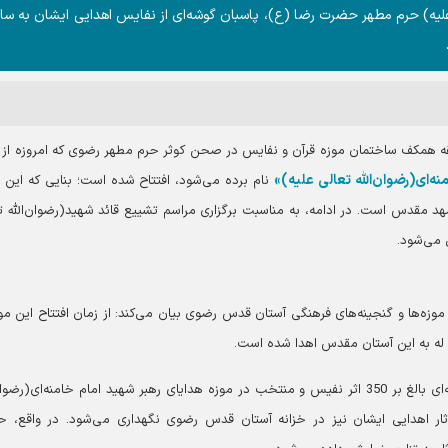
ی علیه) حرم مطهر حضرت رضا (ع)، پاسبان گوشه‌ای از نفایس اهدایی ایشان به سا
ستان‌نیوز، این موزه در 22 بهمن‌ماه 1373 در طبقه همکف ساختمان موزه قرآن و نفایس در صحن کوثر حرم مطهر رضوی که امروزه ا
ه‌ای(رضوان‌الله تعالی علیه)»
نام برده می‌شود، افتتاح شده است؛ بنایی که این ر
هد مقدس است. در ادامه، به مناسبت برگزاری مراسم تشییع قائد شهید(رضوان‌الله ت
 می‌شود.
زه‌ها و گنجینه‌های فرهنگی آستان قدس رضوی بیان می‌کند: از زمان افتتاح این موز
 له به این آستان مقدس اهدا شده است.
وی ادامه می‌دهد: از این تعداد آثار، در حال حاضر مجموعه‌ای بالغ بر 350 اثر نفیس و منتخب در موزه هدایای رهبر شهید امام خامنه‌ای(ر
ثار اهدایی ایشان نیز در خزانه آستان قدس رضوی نگهداری می‌شود. در واقع،