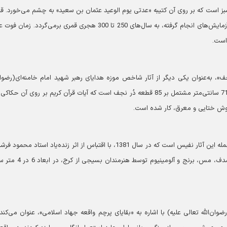
گ سبز است که بر روی آن کتیبه «عدتی یوم الوعید عثمان بن سعید» به چشم می‌خورد. 
این مهر که در ابعاد 2 در 2 سانتی‌متر ساخته شده، بر طبق آزمایش‌های انجام گرفته، به سال‌های 250 تا 300 هجری قمری برمی‌گردد
»، به‌عنوان یکی دیگر از آثار شاخص موزه هدایای رهبر شهید امام خامنه‌ای(رضوان‌
تعالی علیه) نام می‌برد و می‌گوید: این تابلو در ابعاد 51 در 71 سانتی‌متر مشتمل بر 85 قطعه دُر نجف است که آیات قرآن کریم بر روی آ
قوش ختایی و معرق، کار شده است.
وی اضافه می‌کند: «تابلوی معرق چوب عصر عاشورا» نیز از جمله این آثار نفیس است که در سال 1381، با اقتباس از اثر زنده‌یاد استاد
و استفاده از 30 نوع چوب به رنگ‌های طبیعی و همچنین صدف، مس، برنج و آلومین
ان‌الله تعالی علیه) با اشاره به «بقایای پرچم واقعه جهاد اسلامی»، عنوان می‌کند: