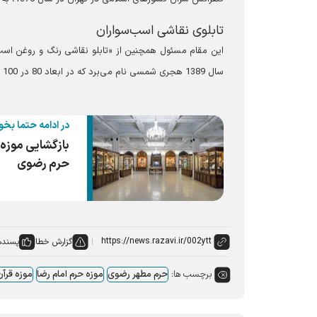
تابلوی نقاشی اسب‌سواران
این مقام مسئول همچنین از «تابلو نقاشی رنگ و روغن اسب‌
سال 1389 هجری شمسی نام می‌برد که در ابعاد 80 در 100 سانتی‌متر به سبک رئالیسم با تکنیک رنگ و روغن روی بوم پارچه‌ای، خلق شده است.
در ادامه حتما بخو
بازگشایی موزه 
حرم رضوی
گزارش خطا
پسنده
برچسب ها:
حرم مطهر رضوی
موزه حرم امام رضا
موزه قرآن