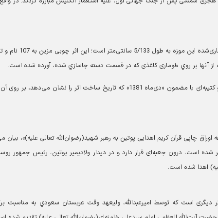
رچم مربوط به عشایر عرب خوزستان بوده که در سال 1294 هجری شمسی پس از جنگ جهانی اول، علیه استعمار انگلیس مبارزه کردند. در وا
وی می‌گوید: «عصای مشاهیر » نیزاز جمله آثار نفیس منبت‌کاری‌شده این موزه به ‌طول 133
 از آنها بر روي طوماری كاغذی كه در قسمت دسته جاسازي شده، آورده شده است.
این مقام مسئول، توضیح می‌دهد: همچنین دو بیت شعر و كتيبه‌ای با مضمون «دی‌ماه 1381» كه تاريخ ساخت اثر را نشان می‌دهد، بر
 اوراق چاپی قرآن کریم اهدایی پوتین به رهبر شهید(رضوان‌الله تعالی علیه)»، بیان می‌
شده است، درون جعبه‌ای قرار دارد و در دیدار ولادیمیر پوتین، رئیس جمهور روسی
ر دیگری است که توسط اميرعبدالله، وليعهد وقت عربستان سعودي به مناسبت برگ