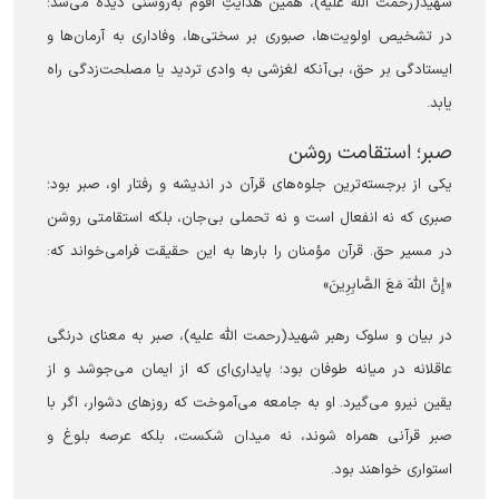
شهید(رحمت الله علیه)، همین هدایتِ اقوم به‌روشنی دیده می‌شد؛
در تشخیص اولویت‌ها، صبوری بر سختی‌ها، وفاداری به آرمان‌ها و
ایستادگی بر حق، بی‌آنکه لغزشی به وادی تردید یا مصلحت‌زدگی راه
یابد.
صبر؛ استقامت روشن
یکی از برجسته‌ترین جلوه‌های قرآن در اندیشه و رفتار او، صبر بود؛
صبری که نه انفعال است و نه تحملی بی‌جان، بلکه استقامتی روشن
در مسیر حق. قرآن مؤمنان را بارها به این حقیقت فرامی‌خواند که:
«إِنَّ اللَّهَ مَعَ الصَّابِرِينَ»
در بیان و سلوک رهبر شهید(رحمت الله علیه)، صبر به معنای درنگی
عاقلانه در میانه طوفان بود؛ پایداری‌ای که از ایمان می‌جوشد و از
یقین نیرو می‌گیرد. او به جامعه می‌آموخت که روزهای دشوار، اگر با
صبر قرآنی همراه شوند، نه میدان شکست، بلکه عرصه بلوغ و
استواری خواهند بود.