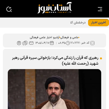
آخرین اخبار
درخشش کتابدار کتابخانه حرم رضوی در ﺟﺸﻨﻮﺍﺭﻩ استانی قصه‌های
ﻗﺮﺁﻧﯽ ﺁﯾﺎﺕ
علمی و فرهنگی
آرشیو اخبار علمی فرهنگی
کد خبر :
۷۱۰۷۷۷
۱۴۰۵/۰۴/۱۷
۰۸:۴۵
رهبری که قرآن را زندگی می‌کرد؛ بازخوانی سیره قرآنی رهبر
شهید (رحمت الله علیه)