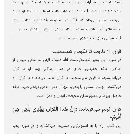
پشتوانه سخن؛ نه آرایه بیان، بلکه مبنای تحلیل؛ نه تبرک کلام، بلکه
جهت‌دهنده حرکت. آنچه در سخنرانی‌ها، پیام‌ها و مواضع او دیده
می‌شد، نشان می‌داد که قرآن در منظومه فکری‌اش، کتابی برای
لحظه‌های تشریفات نیست، بلکه چراغی برای روزهای بحران و
قطب‌نمایی برای لحظه‌های تصمیم است.
قرآن؛ از تلاوت تا تکوین شخصیت
در سیره این رهبر شهید(رحمت الله علیه)، قرآن نه متنی بیرون از
زندگی، بلکه حقیقتی جاری در متن زندگی بود. او با قرآن
می‌اندیشید، با قرآن می‌سنجید، با قرآن امید می‌داد و با قرآن راه
می‌گشود. چنین نسبتی با وحی، تنها از انس لفظی برنمی‌خیزد، بلکه
حاصل پیوندی عمیق میان معرفت، ایمان و عمل است.
قرآن کریم می‌فرماید: «إِنَّ هَٰذَا الْقُرْآنَ يَهْدِي لِلَّتِي هِيَ
أَقْوَمُ»
این کتاب، راه را به استوارترین مسیرها می‌گشاید و در سیره رهبر