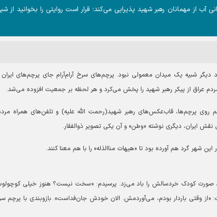
ی آب از مهمانان رهبر شهید پذیرایی می‌کند؛ قرار است روایتی را بخوانید از شب
د دیگر شبیه یک میدان معمولی نبود. پرچم‌های سرخ آرام‌آرام جای پرچم‌های ایران ر
مردم عراق از پیکر رهبر شهید را پخش می‌کرد و هر لحظه بر جمعیت افزوده می‌شد.
م روی پرچم‌ها، قاب‌عکس‌های رهبر شهید(رحمت الله علیه) و تلفن‌های همراه مرد
قش ایران، دیگری نوشته «وطن» و آن یکی تصویر ذوالفقار.
ر این شهر گرد هم آورده بود تا «هیهات مناالذله» را با هم معنا کنند.
ی کاغذ صورت کودک خردسالش را باد می‌زد. پرسیدم: «سخت نیست؟ هنوز خیلی کوچولو
 «از وقتی باردار بودم، می‌آوردمش. الان خودش جان‌فداست». بازوبندی با پرچم سر