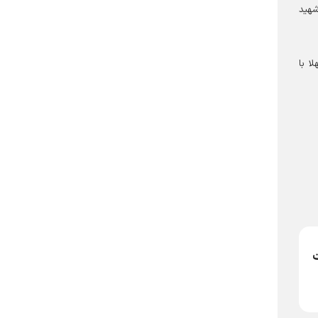
شهید
ا با
ت