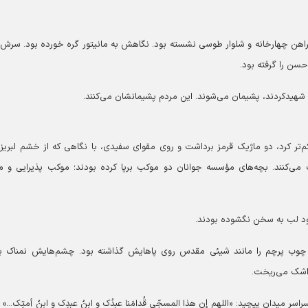
پیراهن چهارخانه و شلوار طوسی نشسته بود. نگاهش به مانیتور گره خورده بود. سرش ر
ن را گرفته بود.
را شهیدکردند، پشیمان می‌شوند. این مردم پشیمانشان می‌کنند.
‌تر کرد، دو ماژیک قرمز برداشت و روی مقوای سفیدی، با نگاهی که از خشم لبریز 
کنند. بچه‌های مؤسسه جوانان دو موکب برپا کرده بودند؛ موکب پذیرایی و 
ود لب به سخن نگشوده بودند.
م. چوب پرچم را مانند شیئی مقدس روی پاهایش گذاشته بود. چشم‌هایش نمناک ب
 اشک می‌ریخت.
ر میدان پیچید: «اللهم إن هذا المسجّی قُدامَنا عبدُک و ابنُ عبدِک و ابنُ أمتِک...»