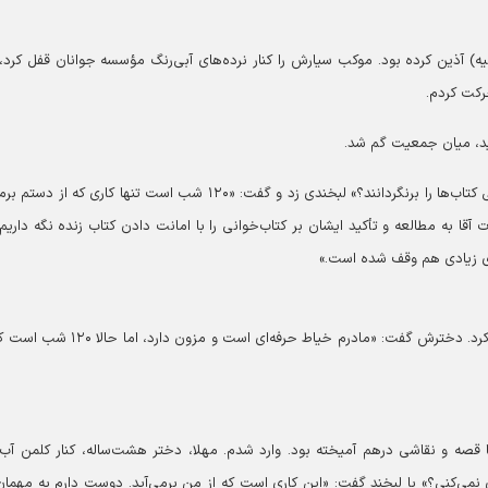
یه) آذین کرده بود. موکب سیارش را کنار نرده‌های آبی‌رنگ مؤسسه جوانان قفل کرد،
کت کردم.
دید، میان جمعیت گم شد.
مسئول غرفه کتاب، بانویی جوان بود. پرسیدم: «نگران نیستی کتاب‌ها را برنگردانند؟» لبخندی زد و گفت: «۱۲۰ شب است تنها کاری که 
 به مطالعه و تأکید ایشان بر کتاب‌خوانی را با امانت دادن کتاب زنده نگه داریم.
پشت چرخ خیاطی نشسته بود. از پشت عینکش نگاهم می‌کرد. دخترش گفت: «مادرم خیاط حرفه‌ای است و 
ا قصه و نقاشی درهم آمیخته بود. وارد شدم. مهلا، دختر هشت‌ساله، کنار کلمن آب
زی نمی‌کنی؟» با لبخند گفت: «این کاری است که از من برمی‌آید. دوست دارم به مهمان