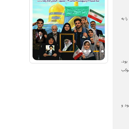
ا به
بود،
موکب
ود و