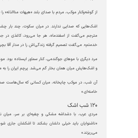
از گوشه‌وکنار موکب، مردم با صدای بلند «هیهات مناالذله» را 
اشک‌هایی که صدایی ندارند. در میان سکوت، چند بار چشم‌
مترجم می‌گفت از اسفندماه، هر جا می‌رود، کاغذی در جی
خدمتم». می‌گفت تصمیم گرفته زندگی‌اش را در مدار آقا بچرخ
مرد دیگری با موهای جوگندمی، کنار سماور ایستاده بود. موه
و اشک‌هایش میان همان بخار گم می‌شد. پرچم ایران را به
آن شب، در موکب چایخانه، میان کسانی که سال‌هاست صدایشا
خامنه‌ای.»
۱۲۰ شب اشک
مردی عرب، با دشداشه مشکی و چفیه‌ای بر سر، میان ناش
می‌ریزند.»