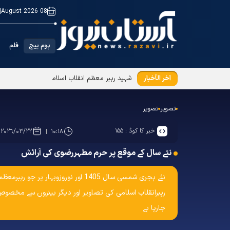
|
08 August 2026
ہوم پیج
فلم
آخر الأخبار
شہید رہبر معظم انقلاب اسلامی(رح) کی یاد میں 
تصویر
تصویر
خبر کا کوڈ :
۱۵۵
۲۰۲۶/۰۳/۲۲
۱۰:۱۸
نئے سال کے موقع پر حرم مطہررضوی کی آرائش
نئے ہجری شمسی سال 1405 اور نورو
رہبرانقلاب اسلامی کی تصاویر اور دیگر بینروں سے مخصوص 
جارہا ہے