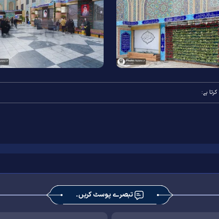
رتا ہے:
تبصرے پوسٹ کریں۔