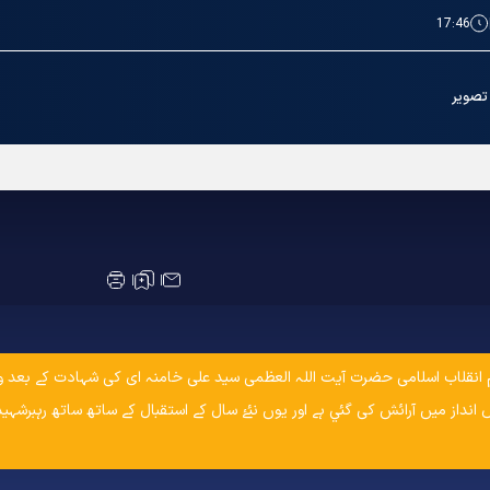
17:46
تصویر
حرم امام رضا(ع) میں تقریب کا انعقاد
زوبہار پر جو رہبرمعظم انقلاب اسلامی حضرت آيت اللہ العظمی سید علی خامنہ ای کی شہادت کے
انداز میں آرائش کی گئي ہے اور یوں نئۓ سال کے استقبال کے ساتھ ساتھ رہبرشہید