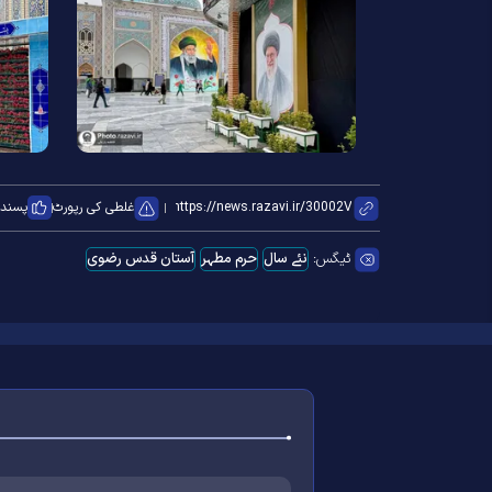
غلطی کی رپورٹ
پسند ک
ٹیگس:
نئے سال
حرم مطہر
آستان قدس رضوی