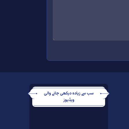
سب سے زیادہ دیکھی جانے والی
ویڈیوز