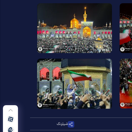
شیئرنگ