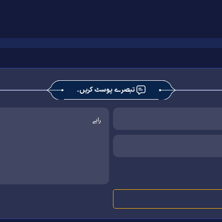
تبصرے پوسٹ کریں۔