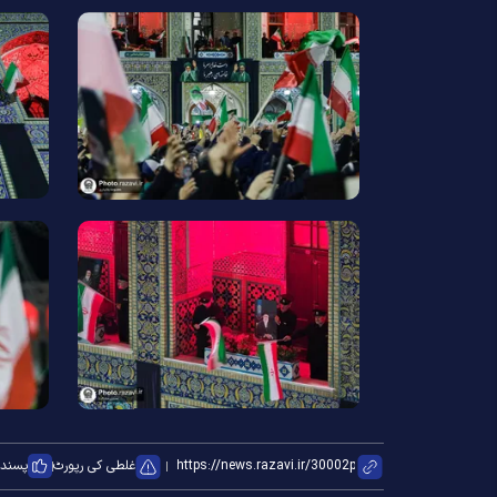
غلطی کی رپورٹ
پسند ک