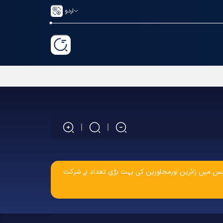
اردو
اب میں منعقدہوا جس میں زائرین اورمجاورین کی بہت بڑی تعداد نے شرکت