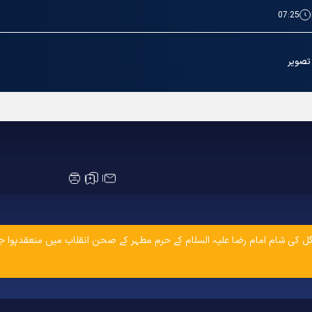
07:25
تصویر
حرم امام رضا(ع) میں تقریب کا انعقاد
اق کا خصوصی پروگرام)) 31 مارچ بروزمنگل کی شام امام رضا علیہ السلام کے حرم مطہر کے صحن انقل