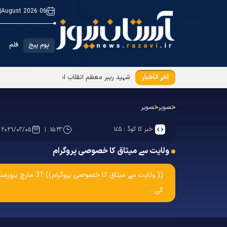
|
06 August 2026
ہوم پیج
فلم
آخر الأخبار
شہید رہبر معظم انقلاب اسلامی(رح) کی یاد میں 
تصویر
تصویر
خبر کا کوڈ :
۱۷۵
۲۰۲۶/۰۴/۰۵
۱۵:۲۴
ولایت سے میثاق کا خصوصی پروگرام
(( ولایت سے میث
کی ۔