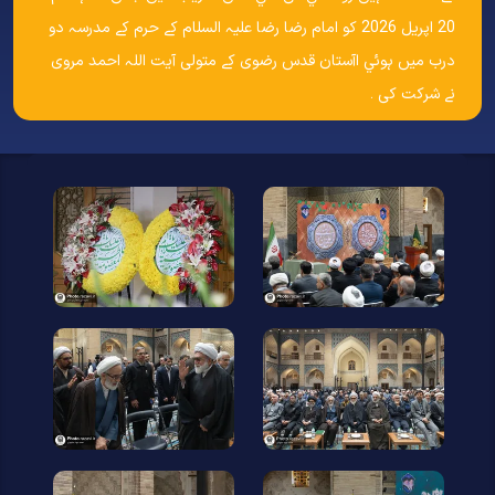
20 اپریل 2026 کو امام رضا رضا علیہ السلام کے حرم کے مدرسہ دو
درب میں ہوئي اآستان قدس رضوی کے متولی آيت اللہ احمد مروی
نے شرکت کی ۔