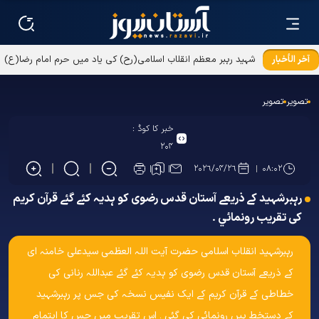
آخر الأخبار
شہید رہبر معظم انقلاب اسلامی(رح) کی یاد میں حرم امام رضا(ع)
میں تقریب کا انعقاد
تصویر
تصویر
خبر کا کوڈ :
۲۰۴
۲۰۲۶/۰۴/۲۶
۰۸:۰۲
رہبرشہید کے ذریعے آستان قدس رضوی کو ہدیہ کئے گئے قرآن کریم
کی تقریب رونمائي ۔
رہبرشہید انقلاب اسلامی حضرت آيت اللہ العظمی سیدعلی خامنہ ای
کے ذریعے آستان قدس رضوی کو ہدیہ کئے گئے عبداللہ رنانی کی
خطاطی کے قرآن کریم کے ایک نفیس نسخہ کی جس پر رہبرشہید
کے دستخط ہیں رونمائي کی گئي ۔ اس تقریب میں جس کا اہتمام