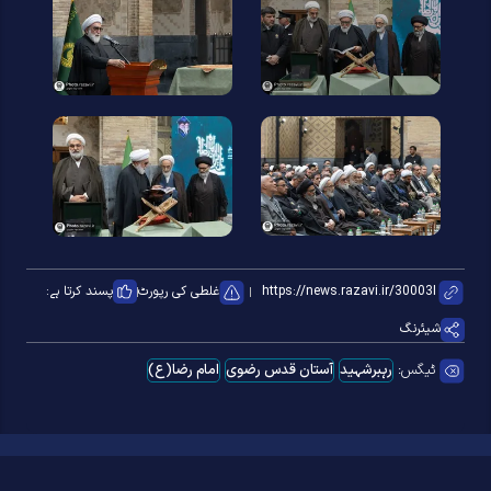
غلطی کی رپورٹ
پسند کرتا ہے:
شیئرنگ
ٹیگس:
رہبرشہید
آستان قدس رضوی
امام رضا(ع)