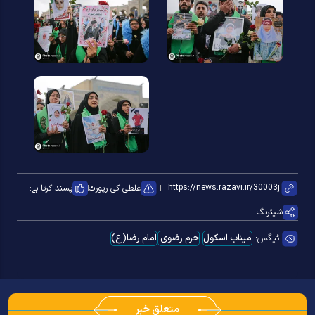
غلطی کی رپورٹ
پسند کرتا ہے:
شیئرنگ
ٹیگس:
میناب اسکول
حرم رضوی
امام رضا(ع)
متعلق خبر