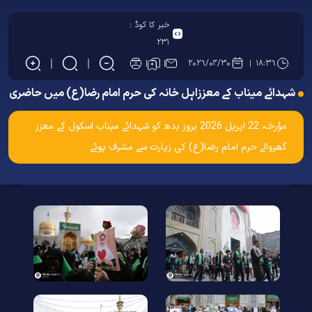
خبر کا کوڈ :
۲۳۱
۲۰۲۶/۰۴/۳۰
۱۸:۳۶
شہدائے میناب کے معززاہل خانہ کی حرم امام رضا(ع) میں حاضری
مؤرخہ 22 اپریل 2026 بروز بدھ کو شہدائے میناب اسکول کے معزز
گھروالے حرم امام رضا(ع) کی زیارت سے مشرف ہوئے ۔