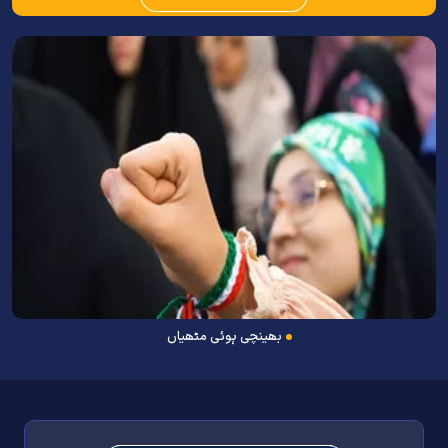
بھینچی ہوئی مٹھیاں