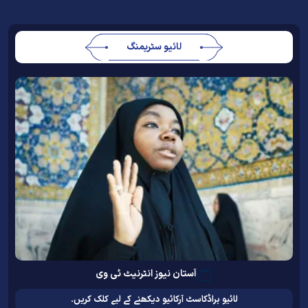
لائیو سٹریمنگ
آستان نیوز انٹرنیٹ ٹی وی
لائیو براڈکاسٹ آرکائیو دیکھنے کے لیے کلک کریں۔