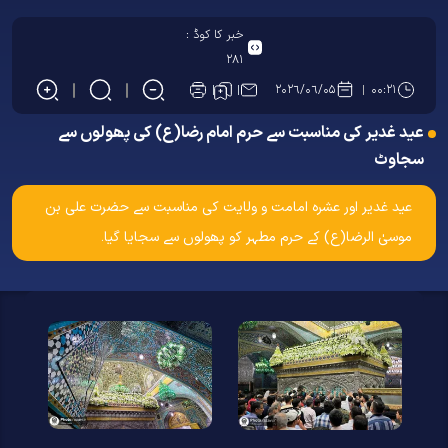
خبر کا کوڈ :
۲۸۱
۲۰۲۶/۰۶/۰۵
۰۰:۲۱
عید غدیر کی مناسبت سے حرم امام رضا(ع) کی پھولوں سے
سجاوٹ
عید غدیر اور عشرہ امامت و ولایت کی مناسبت سے حضرت علی بن
موسیٰ الرضا(ع) کے حرم مطہر کو پھولوں سے سجایا گیا۔