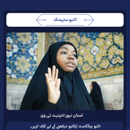
لائیو سٹریمنگ
آستان نیوز انٹرنیٹ ٹی وی
لائیو براڈکاسٹ آرکائیو دیکھنے کے لیے کلک کریں۔