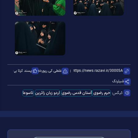
غلطی کی رپورٹ
پسند کرتا ہے:
شیئرنگ
ٹیگس:
حرم رضوی
آستان قدس رضوی
اردو زبان زائرین
تاسوعا