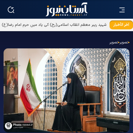
آخر الأخبار
شہید رہبر معظم انقلاب اسلامی(رح) کی یاد میں حرم امام رضا(ع)
میں تقریب کا انعقاد
تصویر
تصویر