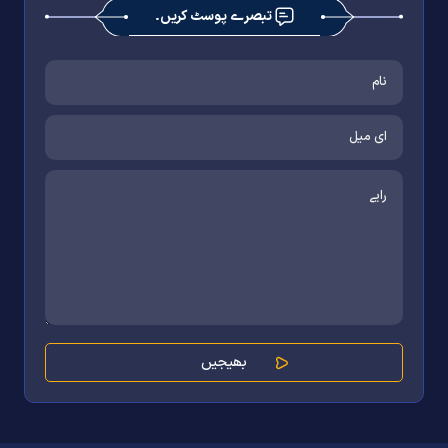
تبصرے پوسٹ کریں۔