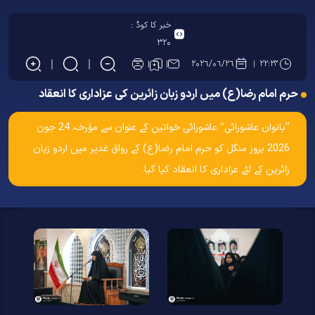
خبر کا کوڈ :
۳۲۰
۲۰۲۶/۰۶/۲۶
۲۲:۲۴
حرم امام رضا(ع) میں اردو زبان زائرین کی عزاداری کا انعقاد
’’بانوان عاشورائی‘‘ عاشورائی خواتین کے عنوان سے مؤرخہ 24 جون
2026 بروز منگل کو حرم امام رضا(ع) کے رواق غدیر میں اردو زبان
زائرین کے لئے عزاداری کا انعقاد کیا گیا۔