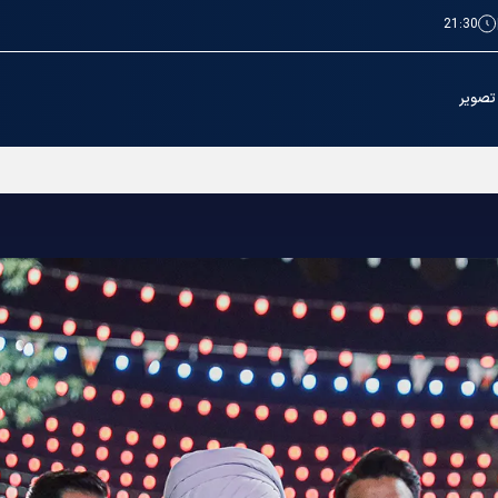
21:30
تصویر
ازہ اور تدفین کے بعد روضہ منورہ امام رضا(ع) کے صحنوں اور ہالز کی دوبارہ بازگشائ