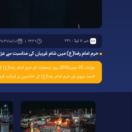
خبر کا کوڈ :
۳۲۶
۲۰۲۶/۰۷/۰۱
۲۲:۴۶
حرم امام رضا(ع) میں شام غریباں کی مناسبت سے عزادا
مؤرخہ 25 جون2026 بروز جمعرات کو حرم
احمد مروی اور حرم امام رضا(ع) کے خادمین نے شرکت فرما