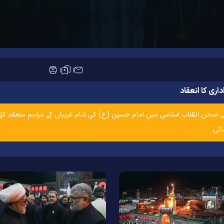
ری کا انعقاد
 امام رضا(ع) کے صحن انقلاب اسلامی میں امام حسین (ع) کی شام غریباں کے مراسم منعق
ئی۔