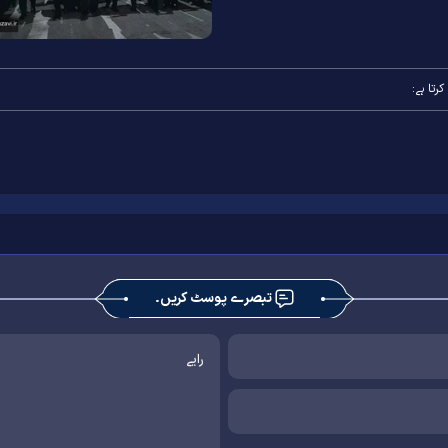
رتا ہے:
تبصرے پوسٹ کریں۔