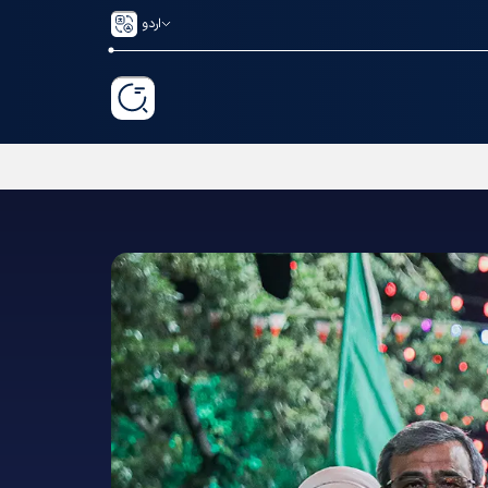
اردو
ی