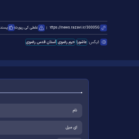
غلطی کی رپورٹ
پسند ک
ٹیگس:
عاشورا
حرم رضوی
آستان قدس رضوی