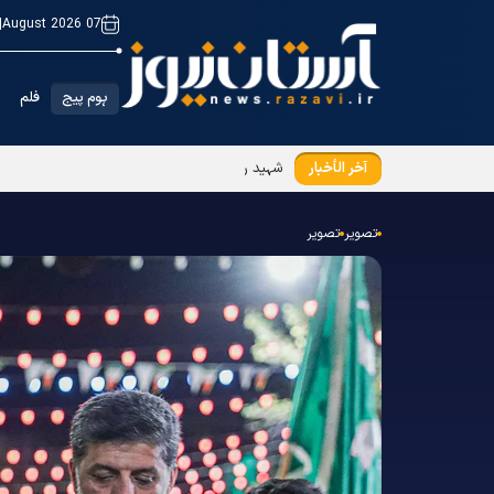
|
07 August 2026
ہوم پیج
فلم
آخر الأخبار
شہید رہبر انقلاب(رح) کے پاکیزہ پیکر کی تشیع جن
تصویر
تصویر