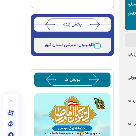
‌های
ه‌تر
پخش زنده
Stream
Unmute
Type
تلویزیون اینترنتی آستان نیوز
زیاب
بولی
پویش ها
ه به
ن به