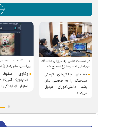
در نشست راهبردی
مشاوره و سبک زندگی
در نشست علمی به میزبانی دانشگاه
بین‌المللی امام رضا(ع) 
للی امام رضا (ع)
بین‌المللی امام رضا (ع) مطرح شد
واکاوی سقوط 
معلمان چالش‌های تربیتی
ر‌های انتخاب
استراتژیک آمریکا در
پسا‌جنگ را به فرصتی برای
یت اضطراب در
استوار بازدارندگی ای
رشد دانش‌آموزان تبدیل
گاری
می‌کنند