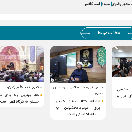
م مطهر رضوی
میلاد
امام کاظم
مطالب مرتبط
سخنران حرم مطهر رضوی:
ی حرم مطهر
معاون تبلیغات اسلامی حرم 
رضوی:
دعا بهترین راه برای تقرب
۱ بستری حیاتی
رویداد «گلبانگ حرم» رقا
جستن به درگاه الهی است
یدن به
برای خلق یک اذان ماندگار
ت
حرم مطهر رضوی است