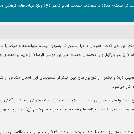
 فرا رسیدن میلاد با سعادت حضرت امام کاظم (ع) ویژه برنامه‌های فرهنگی-م
علام این خبر گفت: همزمان با فرا رسیدن فرا رسیدن بیستم ذی‌الحجه و میلاد با س
 (ع) پدر بزرگوار ولی نعمتمان حضرت علی بن موسی الرضا (ع) ویژه برنامه‌های 
 خمینی (ره) و پخش از تلوزیون‌های پهن پیکر از صحن‌های این آستان مقدس از شا
آغاز می‌شود.
ی حاج احمد واعظی، سخنرانی حجت‌الاسلام حسینی یزدی، شعرخوانی رضا شاعر آئینی ر
محمد رضا دهقانی از جمله برنامه‌های شب میلاد حضرت امام کاظم (ع) در حرم مطهر 
وی افزود: ویژه برنامه جشن روز میلاد امام کاظم (ع) نیز از ساعت صبح روز شنبه شانزدهم خرداد از ساعت ۹:۳۰ با سخنرانی حجت