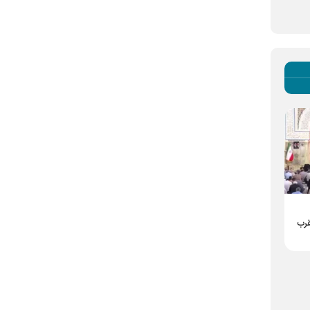
خطیب حرم مطهر رضوی:
خطیب حرم مطهر رضوی:
مطهر
ولایت‌پذیری و حمایت از
حضرت موسی بن جعفر (ع)
حجت خدا شرط ماندن در
بتی
بنیان‌گذار جریان تمدن
صراط مستقیم است
 در
عدالت محوربودند