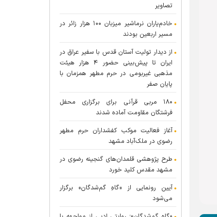
تصاویر
خادم‌یاران نرماشیر میزبان ۱۰۰ هزار زائر در
مسیر اربعین بودند
از دیدار تولیت آستان قدس با سفیر عراق در
ایران تا پیش‌بینی حضور ۴ هزار هیئت
مذهبی غیربومی در حرم مطهر همزمان با
پایان صفر
۱۸۰ مربی قرآنی برای برگزاری محفل
فرشتگان مقاومت آماده شدند
آغاز فعالیت موکب کفشداران حرم مطهر
رضوی در ملک‌آباد مشهد
طرح پژوهشی قلمدان‌های گنجینه رضوی در
مشهد مقدس کلید خورد
آیین رونمایی از «گاهِ گم‌شدگان» برگزار
می‌شود
«گاهِ گم‌شدگان»؛ روایتی ادبی از مواجهه با