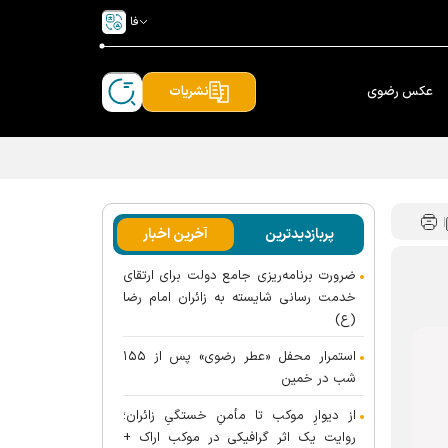
فا
عکس رضوی
نشریات
پربازدیدترین
آخرین اخبار
ضرورت برنامه‌ریزی جامع دولت برای ارتقای
خدمت رسانی شایسته به زائران امام رضا
(ع)
استمرار محفل «عطر رضوی» پس از ۱۵۵
شب در خمین
از دیوارِ موکب تا مأمنِ خستگیِ زائران؛
روایت یک اثر گرافیکی در موکب اراک +