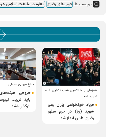
برچسب ها:
حرم مطهر رضوی
معاونت تبلیغات اسلامی حر
حاج مهدی رسولی:
ین شب تدفین امام
معاون تبلیغات اسلام
خروجی هیئت‌های مذهبی
رضوی:
باید تربیت نیرو‌های تراز و
هی یاران رهبر
سامانه ۳۸
اثرگذار باشد
در حرم مطهر
برای عینیت‌بخش
نداز شد
سرمایه اجتماعی اس