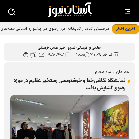
آخرین اخبار
درخشش کتابدار کتابخانه حرم رضوی در ﺟﺸﻨﻮﺍﺭﻩ استانی قصه‌های
ﻗﺮﺁﻧﯽ ﺁﯾﺎﺕ
علمی و فرهنگی
آرشیو اخبار علمی فرهنگی
کد خبر :
۷۱۰۱۶۹
۱۴۰۵/۰۴/۰۲
۱۰:۰۵
هم‌زمان با ماه محرم
نمایشگاه نقاشی‌خط و خوشنویسی رستخیز عظیم در موزه
رضوی گشایش یافت