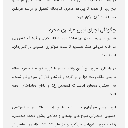
در وقف‌نامه کتابخانه ملی ملک آمده است که در ماه محرم هر سال،
پنج روز، از هفتم تا یازدهم محرم، کتابخانه تعطیل و مراسم عزاداری
سیدالشهدا(ع) برگزار شود.
چگونگی اجرای آیین عزاداری محرم
به این ترتیب، امسال نیز شاهد تبلور شعائر دینی و فرهنگ عاشورایی
در خانه تاریخی ملک هستیم تا سنت سوگواری حسینی در گذر زمان،
ادامه یابد.
در راستای اجرای این آیین وقف‌نامه‌ای با فرارسیدن ماه محرم، خانه
تاریخی ملک رخت عزا بر تن کرده و گوشه و کنار آن سیاه‌پوش شده و
به استقبال محبان اباعبدالله الحسین(ع) و یاران وفادارشان، رفته
است.
این مراسم سوگواری هر روز با طنین زیارت عاشورای سیدمرتضی
حسینی، سخنرانی شیخ علی اوسطی و مداحی پرشور محمد محسنی،
رنگ و بوی عاشورایی می‌گیرد و دل‌های تک تک عزاداران حاضر در