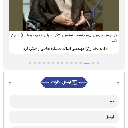
د
در بیست‌ودومین پیش‌نشست ششمین کنگره جهانی حضرت رضا (ع) مطرح
ش
شد
امام رضا (ع) مهندسی ادراک دستگاه عباسی را خنثی کرد
ارسال نظرات