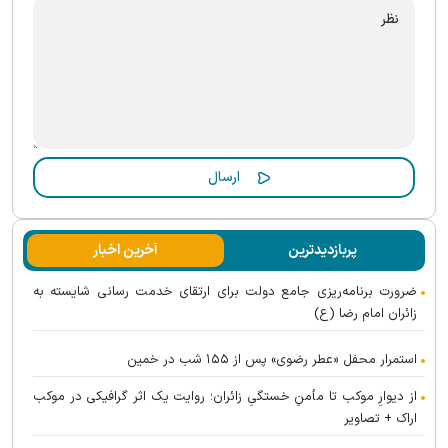
پربازدیدترین
آخرین اخبار
ضرورت برنامه‌ریزی جامع دولت برای ارتقای خدمت رسانی شایسته به
زائران امام رضا (ع)
استمرار محفل «عطر رضوی» پس از ۱۵۵ شب در خمین
از دیوارِ موکب تا مأمنِ خستگیِ زائران؛ روایت یک اثر گرافیکی در موکب
اراک + تصاویر