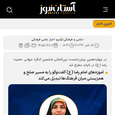
آخرین اخبار
درخشش کتابدار کتابخانه حرم رضوی در ﺟﺸﻨﻮﺍﺭﻩ استانی قصه‌های
ﻗﺮﺁﻧﯽ ﺁﯾﺎﺕ
علمی و فرهنگی
آرشیو اخبار علمی فرهنگی
کد خبر :
۷۱۰۲۲۶
۱۴۰۵/۰۴/۰۲
۱۸:۴۱
در چهاردهمین پیش‌نشست بین‌المللی ششمین کنگره جهانی حضرت
رضا (ع) در تایلند مطرح شد
آموزه‌های امام رضا (ع) گفت‌و‌گو را به مسیر صلح و
همزیستی میان فرهنگ‌ها تبدیل می‌کند