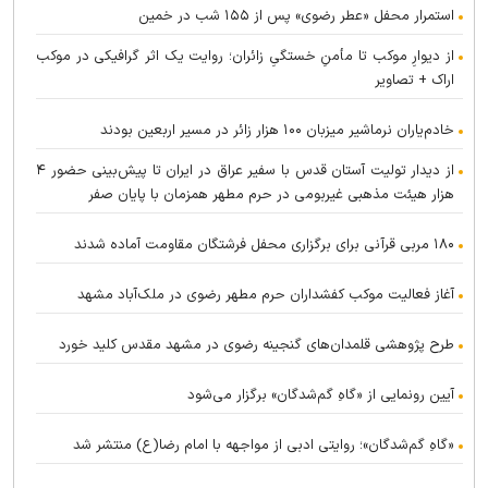
استمرار محفل «عطر رضوی» پس از ۱۵۵ شب در خمین
از دیوارِ موکب تا مأمنِ خستگیِ زائران؛ روایت یک اثر گرافیکی در موکب
اراک + تصاویر
خادم‌یاران نرماشیر میزبان ۱۰۰ هزار زائر در مسیر اربعین بودند
از دیدار تولیت آستان قدس با سفیر عراق در ایران تا پیش‌بینی حضور ۴
هزار هیئت مذهبی غیربومی در حرم مطهر همزمان با پایان صفر
۱۸۰ مربی قرآنی برای برگزاری محفل فرشتگان مقاومت آماده شدند
آغاز فعالیت موکب کفشداران حرم مطهر رضوی در ملک‌آباد مشهد
طرح پژوهشی قلمدان‌های گنجینه رضوی در مشهد مقدس کلید خورد
آیین رونمایی از «گاهِ گم‌شدگان» برگزار می‌شود
«گاهِ گم‌شدگان»؛ روایتی ادبی از مواجهه با امام رضا(ع) منتشر شد