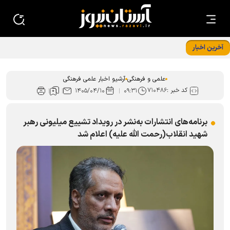
آخرین اخبار
درخشش کتابدار کتابخانه حرم رضوی در ﺟﺸﻨﻮﺍﺭﻩ استانی قصه‌های
ﻗﺮﺁﻧﯽ ﺁﯾﺎﺕ
علمی و فرهنگی
آرشیو اخبار علمی فرهنگی
کد خبر :
۷۱۰۴۸۶
۱۴۰۵/۰۴/۱۰
۰۹:۳۱
برنامه‌های انتشارات به‌نشر در رویداد تشییع میلیونی رهبر
شهید انقلاب(رحمت الله علیه) اعلام شد