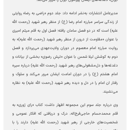
ایران» دغدغه‌های ایشان پیرامون ایران را مرور می‌کند.
مدیرعامل انتشارات به‌نشر ادامه داد: جلد دوم «راضی به رضا» روایتی
از زندگی سراسر مبارزه امام رضا (ع) از منظر رهبر شهید (رحمت الله
علیه) است که در دو فصل سامان یافته؛ فصل اول به قلم میثم امیری
با عنوان «مقاومت از درون از منظر رهبر شهید (رحمت الله علیه)» به
روایت مبارزه امام معصوم در دوران ولایت‌عهدی می‌پردازد و فصل
دوم به کوشش لیلا شمس با عنوان «تپش رضوی» بخشی از بیانات و
دغدغه‌ها و دل‌مشغولی‌های رهبر شهید (رحمت الله علیه) درباره سیره
امام هشتم (ع) را در دوران امامت ایشان مرور می‌کند و سلوک و
رفتار ان امام را در دل و دیده رهبر شهید (رحمت الله علیه) به نظاره
می‌نشیند.
وی درباره جلد سوم این مجموعه اظهار داشت: کتاب «رای ژوری» به
قلم محمدحسام حاجی‌فرج‌اله، درک و دریافتی که افکار عمومی و
شخصیت‌های خارجی از رهبر شهید (رحمت الله علیه) دارند را با