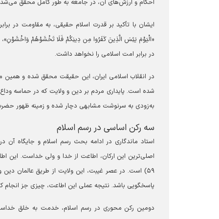
احکام و ارزش‌های آن، در جامعه به طور کامل محقق می‌شد، 
ایشان با تأکید بر قدرت اسلام حقیقی، به مقاومت در براب
«الْیَوْمَ یَئِسَ الَّذِینَ کَفَرُوا مِن دِینِکُمْ فَلَا تَخْشَو
در برابر امت اسلامی را نخواهد داشت.
در انقلاب اسلامی ایران، این حقیقت محقق شده و همین 
شده است. پایداری مردم بر دین و ولایت که در حماسه وداع 
به‌زودی به سرنوشت مشابهی دچار شده و زمینه ظهور حضرت 
‏سه رکن اساسی در رسم اسلام
استاد ماندگاری در ادامه بحث رسم اسلام و جایگاه آن د
اصلی‌ترین این ارکان، اطاعت از خدا و ولی خداست. این اطاعت، ریشه‌گرف
۵۹) است. در عصر غیبت، این ولایت از طریق عالمان دین 
پاسخگویی باشد. نتیجه عملی این اطاعت، چیزی جز انجام ک
دومین رکن محوری در رسم اسلام، خدمت به خلق خداست. ای