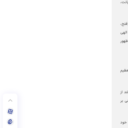
انت،
(فتح،
الهی
ظهور
عظیم
د از
ی بر
 خود