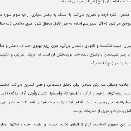
غیبت امام‌زمان (عج) این‌قدر طولانی نمی‌شد.
ر دشمن اشاره کرده و تصریح می‌کند: با استناد به بخش دیگری از آیه سوم سوره ما
ْهُمْ وَاخْشَوْنِ»، روشن می‌شود که اگر اسم‌ورسم اسلام به طور کامل محقق شود، هیچ دشمنی تاب م
میزان، سبب شکست و نابودی دشمنان بزرگی، چون رژیم پهلوی، صدام، داعش و منا
با رهبر شهیدمان به‌وضوح دیده شد، نویدبخش آن است که آمریکا، اسرائیل و انگلیس
ولی‌عصر (عج) فراهم آید.
ر جامعه منتظر، سه رکن بنیادی برای تحقق مسلمانی واقعی تشریح می‌کند: نخست
ته از فرمان قرآنی «أَطِیعُوا اللَّهَ وَأَطِیعُوا الرَّسُولَ وَأُولِی الْأَمْرِ مِنکُمْ» (نساء
و ولی‌فقیه تجلی می‌یابد و هر اقدام باید دارای حجت شرعی باشد تا در محضر الهی 
امل واجبات و دوری از محرمات نیست.
ن مفهوم گسترده، فراتر از انفاق، زکات، احسان و اطعام است و نه‌تنها انسان‌