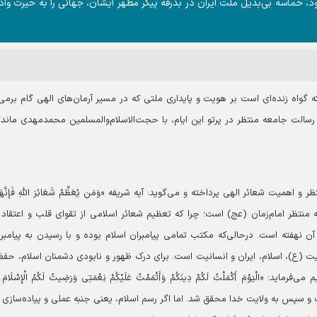
بود، حماسه بی‌بدیل ملت ایران در بدرقه پیکر مطهر ایشان، جهانی را به حیرت واد
ه گواه زنده‌ای است بر هویت و پایداری ملتی که در مسیر آرمان‌های الهی گام برمی‌د
سالت جامعه منتظر در پرتو این ایام، با حجت‌الاسلام‌والمسلمین محمدمهدی ماندگ
یت شعائر الهی پرداخته و می‌گوید: آیه شریفه «وَمَن یُعَظِّمْ شَعَائِرَ اللَّهِ فَإِنَّهَ
ق‌کننده ویژگی‌های جامعه منتظر امام‌زمان (عج) است؛ چرا که تعظیم شعائر اسلامی از تقوای قلب و اعتقاد
ن نهفته است. درحالی‌که مکتب تمامی پیامبران اسلام بوده و با رسیدن به پیامبر 
ت (ع)، اسلام، ایران و انسانیت است. برای درک ظهور و نابودی دشمنان اسلام، حفظ
َوْمَ أَکْمَلْتُ لَکُمْ دِینَکُمْ وَأَتْمَمْتُ عَلَیْکُمْ نِعْمَتِی وَرَضِیتُ لَکُمُ الْإِسْلَامَ دِ
مت به نبوت و سپس به ولایت خدا محقق شد. اما اگر رسم اسلام، یعنی جنبه عملی و پیاده‌سازی