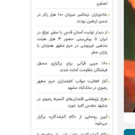
تصاویر
خادم‌یاران نرماشیر میزبان ۱۰۰ هزار زائر در
مسیر اربعین بودند
از دیدار تولیت آستان قدس با سفیر عراق در
ایران تا پیش‌بینی حضور ۴ هزار هیئت
مذهبی غیربومی در حرم مطهر همزمان با
پایان صفر
۱۸۰ مربی قرآنی برای برگزاری محفل
فرشتگان مقاومت آماده شدند
آغاز فعالیت موکب کفشداران حرم مطهر
رضوی در ملک‌آباد مشهد
طرح پژوهشی قلمدان‌های گنجینه رضوی در
مشهد مقدس کلید خورد
آیین رونمایی از «گاهِ گم‌شدگان» برگزار
می‌شود
«گاهِ گم‌شدگان»؛ روایتی ادبی از مواجهه با