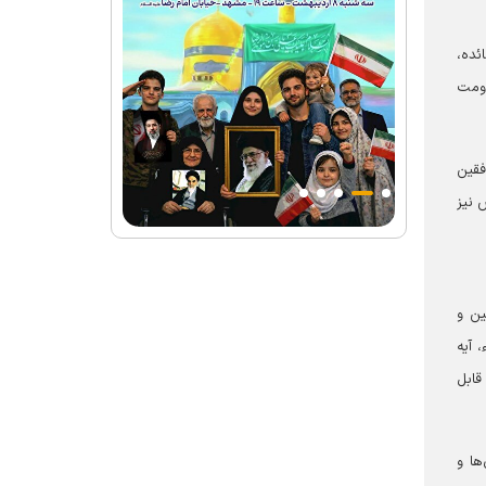
ئده،
قاومت
فقین
 نیز
ین و
، آیه
قابل
ها و