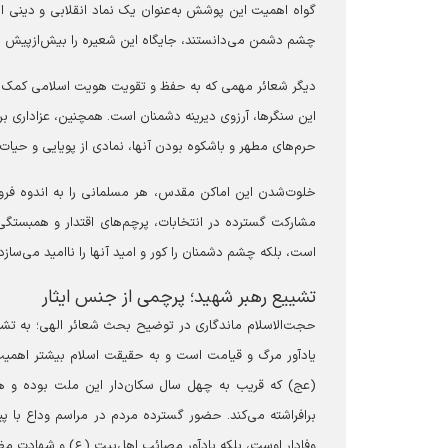
گواه اهمیت این پوشش به‌عنوان یک نماد انقلابی و دینی 
چشم دشمن می‌دانستند، جایگاه این شعیره را بیش‌ازپیش نم
دیگر شعائر مهمی که به حفظ و تقویت هویت اسلامی کمک می
این سنگرها، آرزوی دیرینه دشمنان است. همچنین، عزاداری بر
حرم‌های مطهر و باشکوه بودن آنها، نمادی از پویایی و حی
مشارکت گسترده در انتخابات، پرچم‌های اقتدار و همبستگی 
است، بلکه چشم دشمنان را کور و امید آنها را ناامید می‌سازد.
‏‏تشییع رهبر شهید؛ پرچمی از جنس ایثار
حجت‌الاسلام ماندگاری در توضیح بحث شعائر الهی؛ به تشییع
یادآور مرگ و قیامت است و به حقیقت اسلام بیشتر اهمیت
(عج) که قریب به چهل سال سکان‌دار این ملت بوده و 
برافراشته می‌کند. حضور گسترده مردم در مراسم وداع با پیک
وفادار اوست، بلکه یادآور مصائب اهل‌بیت (ع) و شهادت مظل