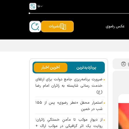
فا
عکس رضوی
نشریات
پربازدیدترین
آخرین اخبار
ضرورت برنامه‌ریزی جامع دولت برای ارتقای
خدمت رسانی شایسته به زائران امام رضا
(ع)
استمرار محفل «عطر رضوی» پس از ۱۵۵
شب در خمین
از دیوارِ موکب تا مأمنِ خستگیِ زائران؛
روایت یک اثر گرافیکی در موکب اراک +