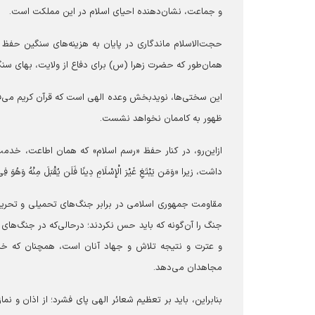
و جماعت، نشان‌دهنده احیای اسلام در این مملکت است.
حجت‌الاسلام ماندگاری در پایان به هزینه‌های سنگین حفظ اس
همان‌طور که حضرت زهرا (س) برای دفاع از ولایت، بهای سنگینی پرداخت کردند و ملت
ظهور به کاممان نخواهد نشست.
ازاین‌رو، در کنار حفظ «رسم اسلام» که همان اطاعت، خدم
داشت، زیرا «وَمَن یَبْتَغِ غَیْرَ الْإِسْلَامِ دِینًا فَلَن یُقْبَلَ مِنْهُ وَهُوَ ف
جنگ را آن‌گونه که باید حس نکردند؛ درحالی‌که در جنگ‌های 
مجاهدان می‌دهد.
بنابراین، باید بر تعظیم شعائر الهی پای فشرد؛ از اذان و نما