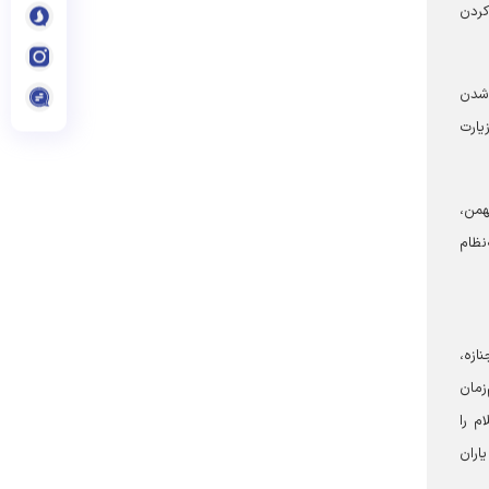
کردن
‌شدن
یارت
 به اندوه فرومی‌برد. در عرصه اجتماعی و سیاسی نیز، راهپیمایی‌هایی همچون روز قدس و ۲۲ بهمن،
نظام
ازه،
زمان
م را
اران