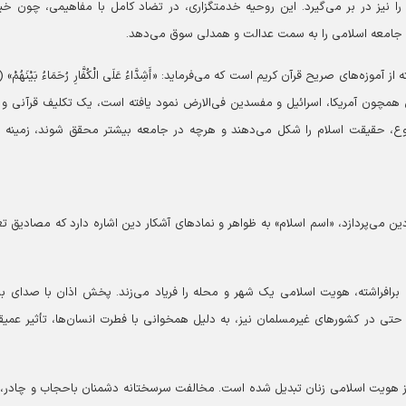
را نیز در بر می‌گیرد. این روحیه خدمتگزاری، در تضاد کامل با مفاهیمی، چون خی
د و جامعه اسلامی را به سمت عدالت و همدلی سوق می‌دهد.
ای صریح قرآن کریم است که می‌فرماید: «أَشِدَّاءُ عَلَی الْکُفَّارِ رُحَمَاءُ بَیْنَهُمْ» 
ت‌هایی همچون آمریکا، اسرائیل و مفسدین فی‌الارض نمود یافته است، یک تکلیف قرآنی و 
ع، حقیقت اسلام را شکل می‌دهند و هرچه در جامعه بیشتر محقق شوند، زمینه 
ن می‌پردازد، «اسم اسلام» به ظواهر و نماد‌های آشکار دین اشاره دارد که مصادیق ت
برافراشته، هویت اسلامی یک شهر و محله را فریاد می‌زند. پخش اذان با صدای بلن
تی در کشور‌های غیرمسلمان نیز، به دلیل همخوانی با فطرت انسان‌ها، تأثیر عمیق
ی از هویت اسلامی زنان تبدیل شده است. مخالفت سرسختانه دشمنان باحجاب و چادر،