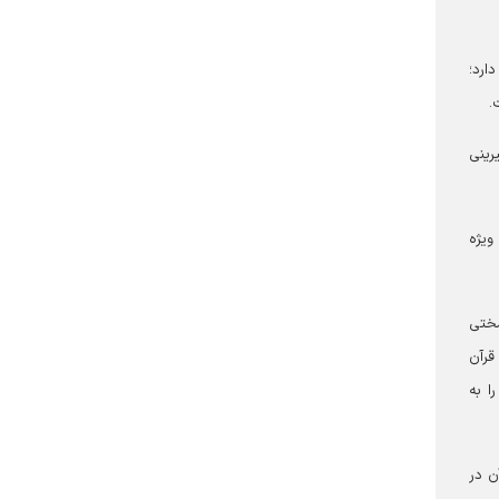
ارد؛
ل نکنیم، شیرینی
ویژه
ات، سختی
قرآن
َا» (عنکبوت، آیه ۶۹) وعده هدایت را به
ن در