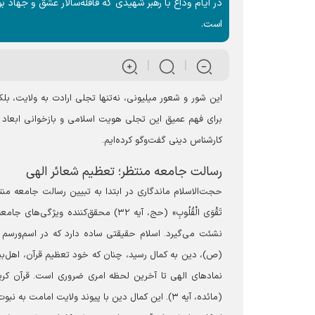
‏در ایام وداع با رهبر شهیدی که قافله‌سالار عشق و جهاد 
است.
این شور و شعور میلیونی، نه‌تنها تجلی ارادت به ولایت، بلک
برای فهم عمیق این تجلی هویت اسلامی و بازخوانی ابعاد ر
کارشناس دینی گفت‌و‌گو کرده‌ایم.
‏رسالت جامعه منتظر؛ تعظیم شعائر الهی
حجت‌الاسلام ماندگاری در ابتدا به تبیین رسالت جامعه منتظر و اهم
تَقْوَى الْقُلُوبِ» (حج، آیه ۳۲) محق
نشئت می‌گیرد. اسلام حقیقتی ساده دارد که در اسم‌ورسم آ
(ص)، دین به کمال رسید، چنان که خود تعظیم قرآن، اهل‌بی
نماد‌های الهی تا آخرین لحظه امری ضروری است. قرآن کریم می‌فرماید: «الْی
(مائده، آیه ۳). این کمال دین با پیوند ولایت اما