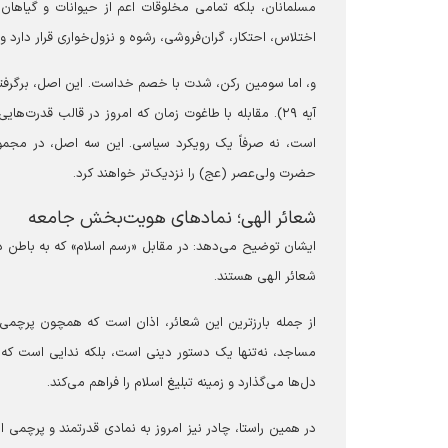
مسلمانان، بلکه تمامی مخلوقات اعم از حیوانات و گیاهان 
اختلاس، احتکار، گران‌فروشی، رشوه و نزول‌خواری قرار دار
و، اما سومین رکن، شدت با خصم خداست. این اصل، برگرفته از آموزه‌ه
آیه ۲۹). مقابله با طاغوت زمان که امروز در قالب قدر
است، نه صرفاً یک رویکرد سیاسی. این سه اصل، در مجمو
حضرت ولی‌عصر (عج) را نزدیک‌تر خواهند کرد.
‏شعائر الهی؛ نماد‌های هویت‌بخش جامعه
ایشان توضیح می‌دهد: در مقابل «رسم اسلام» که به باطن دی
شعائر الهی هستند.
از جمله بارزترین این شعائر، اذان است که همچون پرچمی 
مساجد، نه‌تنها یک دستور دینی است، بلکه ندایی است که ح
دل‌ها می‌گذارد و زمینه تبلیغ اسلام را فراهم می‌کند.
در همین راستا، چادر نیز امروز به نمادی قدرتمند و پرچم