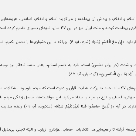
لام و انقلاب و پاداش آن پرداخته و می‌گوید: اسلام و انقلاب اسلامی، هزینه‌هایی د
 ایران نیز در این ۴۷ سال، شهدای بسیاری تقدیم کرده است.
این سختی‌ها، نویدبخش وعده الهی است که قرآن کریم می‌فرماید: «إِنَّ مَعَ الْعُسْرِ یُسْرًا» (شرح، آیه ۶). چرا که تا این دشواری‌ها را تحم
ت و شدت (در برابر دشمن) است، باید به «اسم اسلام» یعنی حفظ شعائر نیز توجه 
ِی الْآخِرَةِ مِنَ الْخَاسِرِینَ» (آل‌عمران، آیه ۸۵).
مقاومت جمهوری اسلامی در برابر جنگ‌های تحمیلی و تحریم‌های ۴۷ساله، همه به برکت هدایت قرآن و عترت است که مردم باوجود مشکل
جهانی، قحطی و نزاع بر سر نان بیداد می‌کرد. این موفقیت‌ها، حاصل زندگی مردم با 
و عترت و نتیجه تلاش و جهاد آنان است، همچنان که خداوند در آیه «وَالَّذِینَ جَاهَدُوا فِینَا لَنَهْدِیَنَّهُمْ سُبُلَن
زجمعه گرفته تا راهپیمایی‌ها، انتخابات، حجاب، عزاداری، زیارت و البته تجلی بی‌بدیل آ