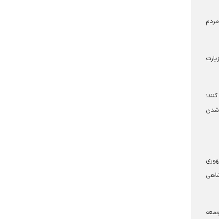
مردم
یارت
نند؛
 شدن
هوری
شاهی
جمعه