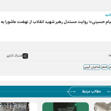
انید
قیام حسینی»؛ روایت مستدل رهبر شهید انقلاب از نهضت عاشورا به
ا:
اشتراک گذاری
ر
شعر
شاعران آیینی
مطالب مرتبط