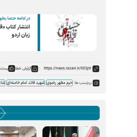
در ادامه حتما بخو
انتشار کتاب «
زبان اردو
گزارش خطا
پسنده
برچسب ها:
حرم مطهر رضوی
شهید قائد امام خامنه‌ای
شاع