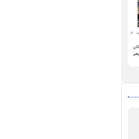
بدرقه باشکوه امانت انقلاب در
ربعی در
انتشار کتاب «قیام حسینی»؛
مشهدالرضا (ع) تجدید عهد تاریخی
روایت مستدل رهبر شهید
زائران و مجاوران با ولی زمان است
کان
انقلاب از نهضت عاشورا به
وداعی از جنس بعثت امت
هبر
زبان اردو
برای تمدن مهدویت