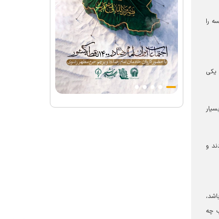
ه را
 یکی
سیار
ند و
اشد،
ب چه