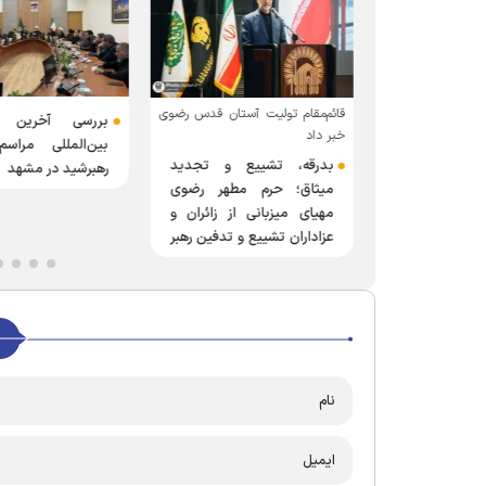
خدمات تدفین
قائم‌مقام تولیت آستان قدس رضوی
بررسی آخرین ت
ت در حرم مطهر
خبر داد
بین‌المللی مراس
بدرقه، تشییع و تجدید
رهبرشید در مشهد
میثاق؛ حرم مطهر رضوی
مهیای میزبانی از زائران و
عزاداران تشییع و تدفین رهبر
شهید