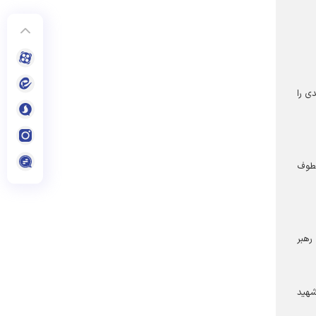
ی را
عطوف
رهبر
شهید