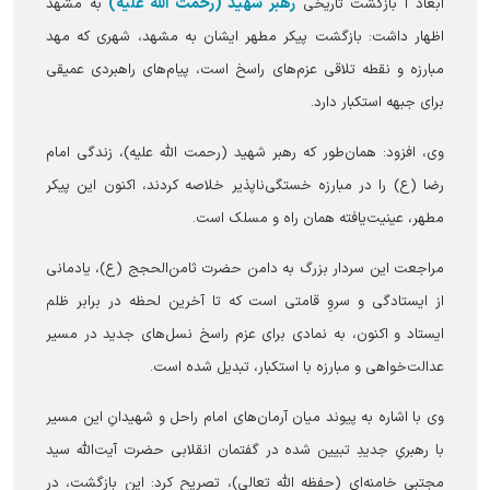
رهبر شهید (رحمت الله علیه)
ابعاد ا بازگشت تاریخی
به مشهد
اظهار داشت: بازگشت پیکر مطهر ایشان به مشهد، شهری که مهد
مبارزه و نقطه تلاقی عزم‌های راسخ است، پیام‌های راهبردی عمیقی
برای جبهه استکبار دارد.
وی، افزود: همان‌طور که رهبر شهید (رحمت الله علیه)، زندگی امام
رضا (ع) را در مبارزه خستگی‌ناپذیر خلاصه کردند، اکنون این پیکر
مطهر، عینیت‌یافته همان راه و مسلک است.
مراجعت این سردار بزرگ به دامن حضرت ثامن‌الحجج (ع)، یادمانی
از ایستادگی و سروِ قامتی است که تا آخرین لحظه در برابر ظلم
ایستاد و اکنون، به نمادی برای عزم راسخ نسل‌های جدید در مسیر
عدالت‌خواهی و مبارزه با استکبار، تبدیل شده است.
وی با اشاره به پیوند میان آرمان‌های امام راحل و شهیدانِ این مسیر
با رهبریِ جدیدِ تبیین شده در گفتمان انقلابی حضرت آیت‌الله سید
مجتبی خامنه‌ای (حفظه الله تعالی)، تصریح کرد: این بازگشت، در