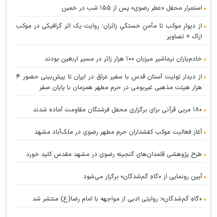
استمرار محفل «عطر رضوی» پس از ۱۵۵ شب در خمین
از دیوارِ موکب تا مأمنِ خستگیِ زائران؛ روایت یک اثر گرافیکی در موکب
اراک + تصاویر
خادم‌یاران نرماشیر میزبان ۱۰۰ هزار زائر در مسیر اربعین بودند
از دیدار تولیت آستان قدس با سفیر عراق در ایران تا پیش‌بینی حضور ۴
هزار هیئت مذهبی غیربومی در حرم مطهر همزمان با پایان صفر
۱۸۰ مربی قرآنی برای برگزاری محفل فرشتگان مقاومت آماده شدند
آغاز فعالیت موکب کفشداران حرم مطهر رضوی در ملک‌آباد مشهد
طرح پژوهشی قلمدان‌های گنجینه رضوی در مشهد مقدس کلید خورد
آیین رونمایی از «گاهِ گم‌شدگان» برگزار می‌شود
«گاهِ گم‌شدگان»؛ روایتی ادبی از مواجهه با امام رضا(ع) منتشر شد