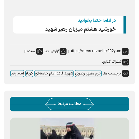
در ادامه حتما بخوانید
‏‏خورشید هشتم میزبان رهبر شهید
گزارش خطا
پسندها:
اشتراک گذاری
برچسب ها:
حرم مطهر رضوی
شهید قائد امام خامنه‌ای
کربلا
امام رضا
مطالب مرتبط