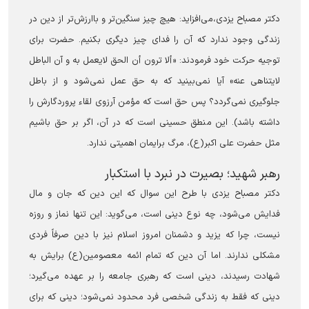
دکتر مصباح یزدی،می‌افزاید: هیچ چیز سنگین‌تر و باارزش‌تر از دین در
زندگی وجود ندارد که آن را فدای چیز دیگری بکنیم. حضرت برای
توجیه حرکت خود فرمودند: «ألا ترون أن الحق لایعمل به و آن الباطل
لایتناهی عنه» آیا نمی‌بینید که به حق عمل نمی‌شود و از باطل
جلوگیری نمی‌گردد؟ پس حق است که مؤمن آرزوی لقاء پروردگارش را
داشته باشد). این منطق حسینی است که در آن، اگر بر حق باشیم
مثل حضرت علی اکبر(ع)، مرگ برایمان اهمیتی ندارد.
‏رهبر شهید؛ بصیرت در نبرد با استکبار
دکتر مصباح یزدی با طرح این سوال که این دین که جان و مال
فدایش می‌شود، چه نوع دینی است، می‌گوید: این تنها نماز و روزه
نیست، چرا که یزید و دشمنان امروز اسلام نیز با دین صرفاً فردی
مشکلی ندارند. اما آن دین که تمام ائمه معصومین(ع) برایش به
شهادت رسیدند، دینی است که رهبری جامعه را بر عهده می‌گیرد؛
دینی که فقط به زندگی شخصی فرد محدود نمی‌شود؛ دینی که برای