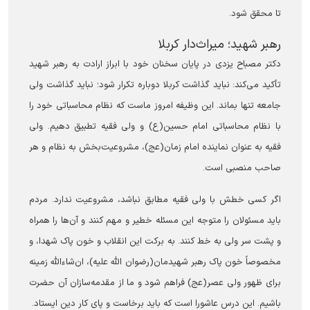
تا محقق شود.
رهبر شهید؛ میراث‌دار کربلا
دکتر مصباح یزدی در پایان سخنان خود با ابراز ارادت به رهبر شهید
تأکید می‌کند: نباید گذاشت کربلا دوباره تکرار شود؛ نباید گذاشت ولی
جامعه تنها بماند. این وظیفه امروز ماست که نظام محاسباتی خود را
با نظام محاسباتی امام حسین(ع) و ولی فقیه تطبیق دهیم. ولی
فقیه به عنوان نماینده امام زمان(عج)، مشروعیت‌بخش به نظام و هر
صاحب منصبی است.
اگر کسی خطش با ولی فقیه مطابق نباشد، مشروعیت ندارد. مردم
باید مسئولان را متوجه این مسئله خطیر و مهم کنند و آن‌ها را همراه
و پشت سر ولی به خط کنند. به برکت این انقلاب و خون پاک شهدا، و
مخصوصاً خون پاک رهبر شهیدمان(رضوان الله علیه)، ان‌شاءالله زمینه
برای ظهور ولی عصر(عج) فراهم شود و ما از مقدمه‌سازان آن حضرت
باشیم. این درس عاشورا است که باید برخاست و پای کار دین ایستاد.