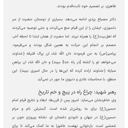
ظاهری، بر تصمیم خود ثابت‌قدم بودند.
دکتر مصباح یزدی ادامه می‌دهد: بسیاری از دوستان حضرت از سر
دلسوزی، ایشان را از این قیام منع می‌کردند و حتی توصیه می‌کردند
که اهل‌بیت(ع) را همراه نبرند. اما حضرت از همان ابتدا تا لحظه آخر،
مصمم بر انجام این حرکت به همین شکل بودند و می‌فرمود:
پیامبر(ص) به من فرموده: «ان الله شاء ان یراک قتیلا» (خداوند
می‌خواهد تو را کشته [در راه خدا] ببیند) و «ان الله شاء ان یراهن
سبایا» (خداوند اراده کرده که این‌ها را در حال اسیری ببیند). این
منطق، با محاسبات عادی و دنیوی ما جور در نمی‌آید.
‏رهبر شهید؛ چراغ راه در پیچ و خم تاریخ
وی خاطرنشان می‌سازد: امروز پس از قرن‌ها، ابعاد و نتایج قیام امام
حسین(ع) برای ما روشن‌تر شده است. گسترش نام و مرام
حسین(ع) در جهان و نابودی دشمنان او، نشانه پیروزی خون بر
شمشیر است. بازخوانی نهضت عاشورا به ما کمک می‌کند تا برای