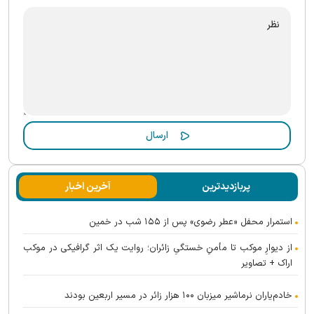
پربازدیدترین
آخرین اخبار
استمرار محفل «عطر رضوی» پس از ۱۵۵ شب در خمین
از دیوارِ موکب تا مأمنِ خستگیِ زائران؛ روایت یک اثر گرافیکی در موکب
اراک + تصاویر
خادم‌یاران نرماشیر میزبان ۱۰۰ هزار زائر در مسیر اربعین بودند