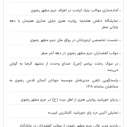
آماده‌سازی مواکب بنیاد کرامت در اطراف حرم مطهر رضوی
نمایشگاه «نقش هشتم»؛ روایت هنری جلیل صابری همزمان با دهه
پایانی صفر
نشست تخصصی اردو‌زبانان در رواق ملل حرم مطهر رضوی
موکب کفشداران حرم مطهر رضوی در دهه آخر صفر
در سوگ رحلت پیامبر (ص)، صدای وحدت از مشهد الرضا به گوش
می‌رسد
پاسخگویی تلفنی مدیرعامل موسسه جوانان آستان قدس رضوی به
مخاطبان سامانه ۱۳۸
ردپای خورشید روایتی هنری از اهل بیت (ع) در حرم مطهر رضوی
نمایش آئینی «رد پای خورشید؛ آشناترین غریب»
بازدید مدیر عالی حرم مطهر رضوی از موکب کفشداران در ملک‌آباد