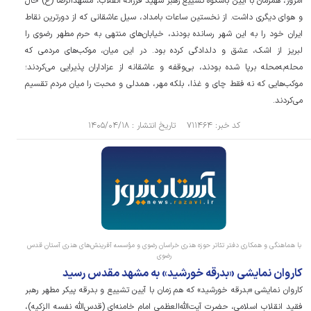
امروز، همزمان با آیین باشکوه تشییع رهبر شهید فرزانه انقلاب، مشهدالرضا (ع) حال
و هوای دیگری داشت. از نخستین ساعات بامداد، سیل عاشقانی که از دورترین نقاط
ایران خود را به این شهر رسانده بودند، خیابان‌های منتهی به حرم مطهر رضوی را
لبریز از اشک، عشق و دلدادگی کرده بود. در این میان، موکب‌های مردمی که
محله‌به‌محله برپا شده بودند، بی‌وقفه و عاشقانه از عزاداران پذیرایی می‌کردند؛
موکب‌هایی که نه فقط چای و غذا، بلکه مهر، همدلی و محبت را میان مردم تقسیم
می‌کردند.
کد خبر: ۷۱۱۴۶۴ تاریخ انتشار : ۱۴۰۵/۰۴/۱۸
با هماهنگی و همکاری دفتر تئاتر حوزه هنری خراسان رضوی و مؤسسه آفرینش‌های هنری آستان قدس
رضوی
کاروان نمایشی «بدرقه خورشید» به مشهد مقدس رسید
کاروان نمایشی «بدرقه خورشید» که هم زمان با آیین تشییع و بدرقه پیکر مطهر رهبر
فقید انقلاب اسلامی، حضرت آیت‌الله‌العظمی امام خامنه‌ای (قدس‌الله نفسه الزکیه)،