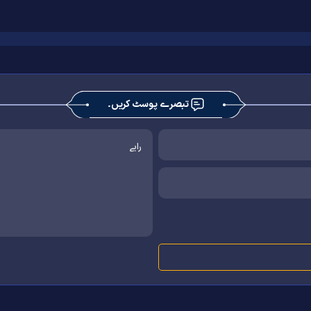
تبصرے پوسٹ کریں۔