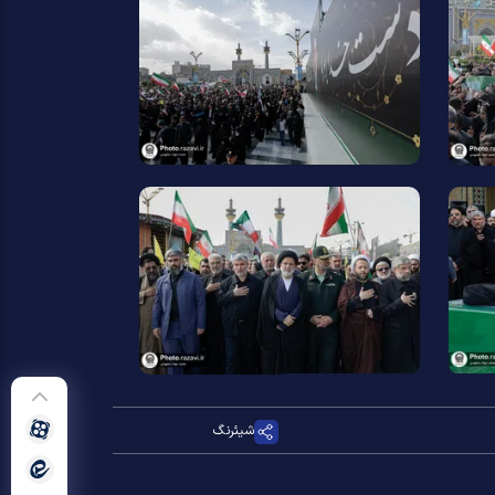
شیئرنگ