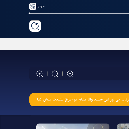
اردو
ی