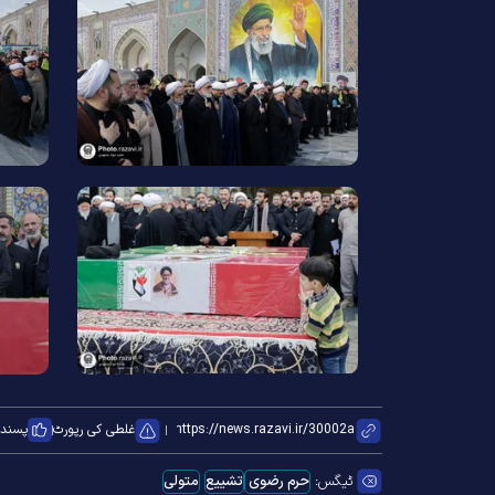
غلطی کی رپورٹ
پسند ک
ٹیگس:
حرم رضوی
تشییع
متولی