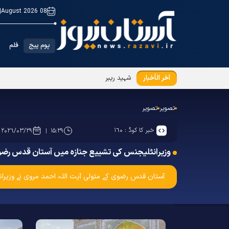
|
08 August 2026
ہوم پیج
فلم
آخر الأخبار
شہید رہبر انقلاب(رح) کے پاکیزہ پیکر کی تشیع جن
تصویر
تصویر
خبر کا کوڈ :
۱۶۰
۲۰۲۶/۰۳/۲۹
۱۵:۲۹
وزیرانٹلیجنس کی تشییع جنازہ میں آستان قدس رض
آ‎ستان قدس رضوی کے متولی آيت اللہ احمد مروی نے وزیرانٹلیجنس حجت الاسلام والمسلمین سید اسماعیل خطیب کی تشییع جنازہ میں شرکت کی اور اس شہید والا مقام کو خراج عقیدت پیش کیا