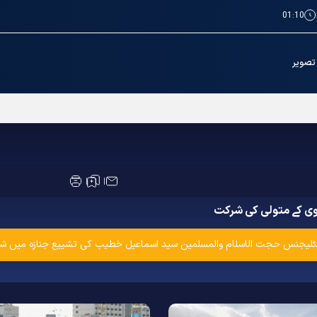
01:10
تصویر
ازہ اور تدفین کے بعد روضہ منورہ امام رضا(ع) کے صحنوں اور ہالز کی دوبارہ بازگشائ
وی کے متولی کی شرکت