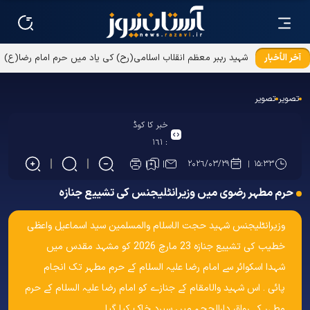
آخر الأخبار
شہید رہبر معظم انقلاب اسلامی(رح) کی یاد میں حرم امام رضا(ع)
میں تقریب کا انعقاد
تصویر
تصویر
خبر کا کوڈ
۱۶۱
:
۲۰۲۶/۰۳/۲۹
۱۵:۳۳
حرم مطہر رضوی میں وزیرانٹلیجنس کی تشییع جنازہ
وزیرانٹلیجنس شہید حجت الاسلام والمسلمین سید اسماعیل واعظی
خطیب کی تشییع جنازہ 23 مارچ 2026 کو مشہد مقدس میں
شہدا اسکوائر سے امام رضا علیہ السلام کے حرم مطہر تک انجام
پائی ۔ اس شہید والامقام کے جنازے کو امام رضا علیہ السلام کے حرم
مطہر کے رواق دارالحجہ میں سپرد خاک کیا گيا ۔