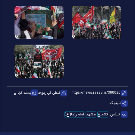
غلطی کی رپورٹ
پسند کرتا ہے:
شیئرنگ
ٹیگس:
تشییع
مشهد
امام رضا(ع)