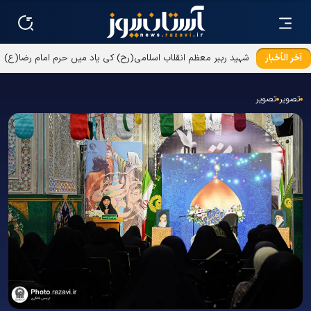
آخر الأخبار
شہید رہبر معظم انقلاب اسلامی(رح) کی یاد میں حرم امام رضا(ع)
میں تقریب کا انعقاد
تصویر
تصویر