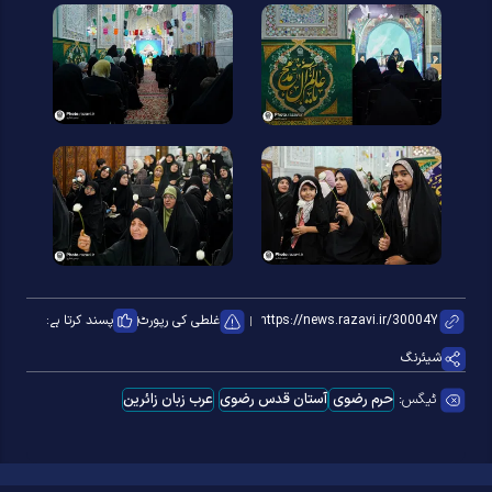
غلطی کی رپورٹ
پسند کرتا ہے:
شیئرنگ
ٹیگس:
حرم رضوی
آستان قدس رضوی
عرب زبان زائرین