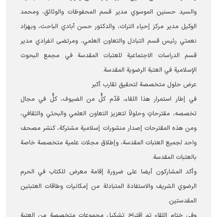
والسيد حسنين الموسوي مدير قسم المحفوظات والوثائق، ومحمد
الوكيل مدير مركز إحياء التراث، والدكتور حسن آبادي الباحث، وبهزاد
نعمتي رئيس قسم التبادل والتعاون العلمي، ومرتضى انفرادي مدير
قسم الدراسات الاجتماعية للعتبات المقدسة في مجمع البحوث
الإسلامية في العتبة الرضوية المقدسة.
عرض حلول متخصصة لتحقيق تقارب أكبر
في إطار استمرار هذا اللقاء، قدّم كلٌّ من الضيوف، كلٌّ في مجال
تخصصه، مقترحاتٍ وحلولاً لتعزيز التعاون العلمي والبحثي والثقافي،
ومن هذه المقترحات إصدار منشورات إسلامية مشتركة، کنشر مصحف
واحد لجميع العتبات المقدسة، وإطلاق مجلات علمية متخصصة خاصة
بالعتبات المقدسة.
وأكد المشاركون أيضا على ضرورة إقامة معرض للكتاب في الحرم
الرضوي الشریف والاستفادة المتبادلة من إمكانيات وطاقات العتبتین
المقدستین.
وفي ختام اللقاء تم اقتراح تشكيل مجموعات متخصصة من العتبة