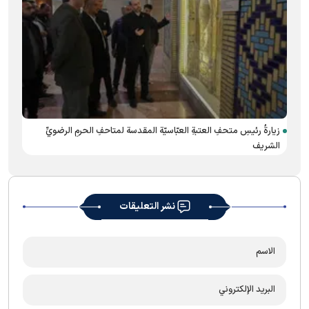
زيارةُ رئيسِ متحفِ العتبةِ العبّاسيّة المقدسة لمتاحفِ الحرمِ الرضويِّ
إقامة
الشريف
محمّد
نشر التعليقات