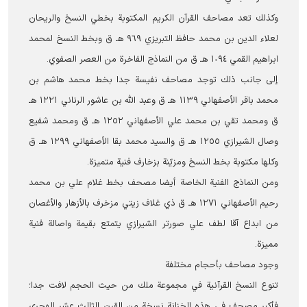
وكذلك تعد مصاحف القرآن الكريم المكتوبة بخطي النسخ والريحان
لعلاء الدين بن محمد حافظ التبريزي ٩٦٩ هـ ق وبخط النسخ لمحمد
ابراهيم القمي ١٠٩٤ هـ ق من النماذج الفاخرة من العصر الصفوي.
إلى جانب ذلك توجد مصاحف نفيسة جدا بخط محمد هاشم بن
محمد باقر الأصفهاني ١١٣٩ هـ ق وعبد الله بن عاشور الرناني ١٢٢١ هـ
ق ومحمد تقي بن محمد علي الأصفهاني ١٢٥٢ هـ ق ومحمد شفيع
وصال الشيرازي ١٢٥٥ هـ ق والسيد محمد بقا الأصفهاني ١٢٩٩ هـ ق
وكلها مكتوبة بخط النسخ ومزيّنة بزخارف فنية متميزة.
ومن النماذج الفنية الخاصة أيضا مصحف بخط غلام علي بن محمد
رحيم الأصفهاني ١٢٧١ هـ ق ذي غلاف زيتي مزخرف بالأزهار والأغصان
من ابداع آقا لطف علي صورتر الشيرازي يتمتع بقيمة واصالة فنية
مميزة.
وجود مصاحف بأحجام مختلفة
تنوع النسخ القرآنية في مجموعة ملك من حيث الحجم لافت جدا؛
فأكبر مصحف في هذه الخزانة نسخة من القرن الثالث عشر الهجري