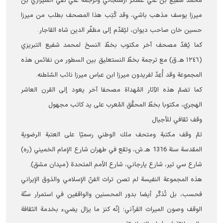
محمد شفیع بن علي عسکر ارسنجاني وترجمة علي نقي الشيرازي بن
ميرزا يوسف مذهب ‌باشي، وقد كُتِب هذا المصحف بطلب من ميرزا
حسين خان صاحب ‌ديوان، ليُقدّم إلى مظفّر الدين شاه القاجار.
كما يُعَدّ مصحف آخر مكتوب بخطّ النسخ لمحمد شفیع التبريزي
(١٢٤٦ هـ.ق) مع ترجمة بخطّ النستعليق بين السطور من نفائس هذه
المجموعة وقد أُعِدّ لفريدون ميرزا ابن عباس ميرزا نائب السّلطنه.
كما تضمّ هذه الآثار المُهداة مصحفا آخر يعود إلى القرن العاشر
الهجري، مكتوبا بخطّ المحقَّق المُعرب على يد كاتب مجهول
وقف ثقافي للأجيال
تمّ وقف مكتبة ومتحف ملك الوطني رسميّا على العتبة الرضوية
المقدسة سنة 1316 هـ.ش، وتقع في طهران شارع الإمام الخميني (ره)
شارع سي تير، شارع يارجاني، شارع الأمم المتحدة (ميدان مشق).
هذه المجموعة النفيسة لم تصن تراث الفنّ الإسلامي والذوق الإيراني
فحسب، بل تُذكّر أيضا بدور المحسنين والواقفين في استمرار سنّة
الوقف وصون الميراث القرآني؛ إنّه كنز ما يزال يضيء بخدمة الثقافة