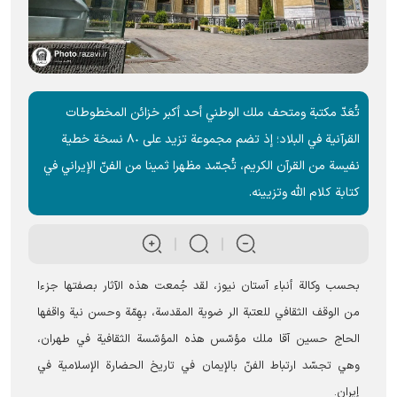
تُعَدّ مكتبة ومتحف ملك الوطني أحد أكبر خزائن المخطوطات
القرآنية في البلاد؛ إذ تضم مجموعة تزيد على ٨٠ نسخة خطية
نفيسة من القرآن الكريم، تُجسّد مظهرا ثمينا من الفنّ الإيراني في
كتابة كلام الله وتزيينه.
بحسب وکالة أنباء آستان نیوز، لقد جُمعت هذه الآثار بصفتها جزءا
من الوقف الثقافي للعتبة الر ضویة المقدسة، بهِمّة وحسن نية واقفها
الحاج حسين آقا ملك مؤسّس هذه المؤسّسة الثقافية في طهران،
وهي تجسّد ارتباط الفنّ بالإيمان في تاريخ الحضارة الإسلامية في
إيران.