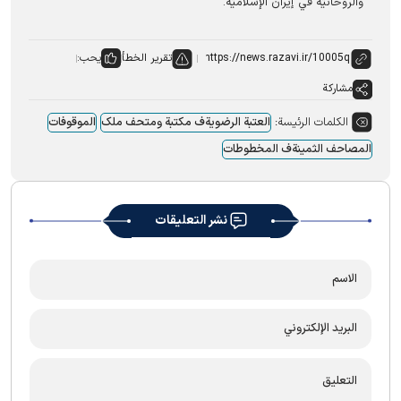
والروحانيّة في إيران الإسلاميّة.
تقرير الخطأ
يحب:
مشاركة
الكلمات الرئيسة:
العتبة الرضویةف مکتبة ومتحف ملک
الموقوفات
المصاحف الثمینةف المخطوطات
نشر التعليقات