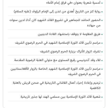
أمسية شعرية بعنوان «في فراق إمام الأمة»
رواية كنز من التاريخ أُهدي من لندن إلى الإمام الرؤوف (عليه السلام)
الحضور الحاشد للجماهير في تشييع القائد الشهيد كان أداءً لدين سنوات
من جهاده
طريق المقاومة لا يتوقف باستشهاد القادة الدينيين
مراسم تأبين قائد الثورة الإسلامية الشهید في الحرم الرضوي الشریف
تشرف الزوار الأتراک بزیارة الحرم الرضوي الشریف
لقاء وفد أندونیسي رفيع المستوى مع متولي العتبة الرضوية المقدسة
مراسم تأبین قائد الثورة الإسلامية الشهيد الخاصة بالزوار الأفغانستانیین
في الحرم الرضوي الشریف
ترميم وإعادة إحياء أعمال القاشاني التاريخية في صحن قريش بالعتبة
الكاظمية
شعبية قائد الثورة الإسلامية بين مسلمي الهند لها جذور تاريخية
تعالت صرخات أنصار القائد الشهيد (رحمه الله) المطالبة بالثأر في الحرم