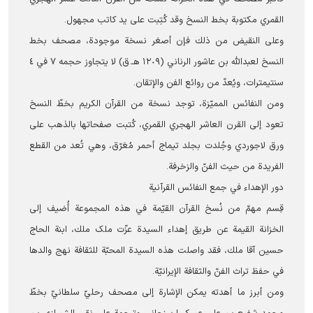
القمري مكتوبة بخط النسخ وقد كُتِبت على يد كاتب مجهول.
وعلی النقيض من ذلك فإن أصغر نسخة موجودة، مصحف بخط
النسخ لعبدالله بن عاشور الرناني (١٢٠٩ هـ.ق) لا يتجاوز حجمه ٧ في ٤
سنتيمترات، ويُعدّ من روائع الفن والإتقان.
ومن النفائس المميّزة، توجد نسخة من القرآن الکریم بخطّ النسخ
تعود إلى القرن العاشر الهجري القمري، كُتبت صفحاتها بالذهب على
ورق لاجوردي وجُلدت بجلد تيماج أحمر مُعَرّق، وهي تُعد من القطع
الفريدة من حيث الفنّ والزخرفة.
دور الإهداء في جمع النفائس القرآنية
قِسم مهمّ من نُسخ القرآن القيّمة في هذه المجموعة أُضيف إلى
الخزانة القیمة عن طريق إهداء السيدة عزّت ‌ملک ملك، ابنة الحاج
حسين آقا ملك، فقد واصلت هذه السيدة المحبّة للثقافة نهج والدها
في حفظ تراث الفنّ والثقافة الإيرانيّة.
ومن أبرز ما أهدته يمكن الإشارة إلى مصحف رحليّ سلطانيّ بخطّ