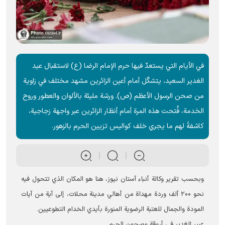
في الأيام التي يستعدّ فيها حرم الإمام الرضا (ع) لاستقبال عيد
الغدير السعيد، يتشكّل أمام أعين الزائرين مشهد مختلف في زاوية
من صحن الرسول الأعظم (ص). ورشة ملیئة بالألوان والعطور وروح
الخدمة، فُتحت هذه المرة أمام أنظار الزائرين عبر واجهة زجاجية،
كاشفةً لهم ما يجري خلف كواليس تزيين الحرم بالزهور.
وبحسب تقرير وكالة أنباء آستان نيوز، هنا هو المكان الذي تتحول فيه
نحو ۲۰۰ ألف وردة مهداة من أهالي مدینة محلات، إلى آية من آيات
المودة والجمال للعتبة الرضوية المنورة بأيدي الخدام التطوعيین.
عبير الغدير في أروقة وصحون الحرم