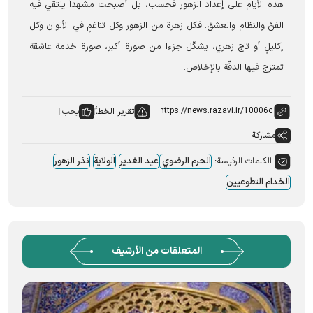
هذه الأيام على إعداد الزهور فحسب، بل أصبحت مشهداً يلتقي فيه
الفنّ والنظام والعشق. فكل زهرة من الزهور وكل تناغمٍ في الألوان وكل
إكليلٍ أو تاج زهري، يشكّل جزءا من صورة أكبر، صورة خدمة عاشقة
تمتزج فيها الدقّة بالإخلاص.
تقرير الخطأ
يحب:
مشاركة
الكلمات الرئيسة:
الحرم الرضوي
عید الغدیر
الولایة
نذر الزهور
الخدام التطوعیین
المتعلقات من الأرشيف