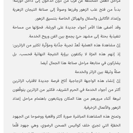
مراحل العمل المختلفة عن قرب من دون الدخول إلى داخل الورشة؛
بدءاً من فتح علب الزهور وفرزها وصولاً إلى صناعة التيجان الزهرية
وإعداد الأكاليل والسلال والهياكل الخاصة بتنسيق الزهور.
وقد أضفى هذا الأمر أجواء جديدة على الورشة، فحوّلها من مساحة
تنفيذية بحتة إلى مشهد حيّ يجمع بين الفن وروح الخدمة.
إنّ مشاهدة هذه العملية تُعدّ تجربة جذّابة ومؤثّرة لكثير من الزائرين؛
إذ إنهم هذه المرّة لا يكتفون برؤية النتيجة النهائية فحسب، بل
يشاركون في متابعة مراحل صناعة هذا الجمال أيضا.
صلةٌ وثیقة بين الزائر والخدمة
إنّ إنشاء هذه الواجهة الزجاجية أتاح فرصة جديدة لاقتراب الزائرين
أكثر من أجواء الخدمة في الحرم الشریف، فكثير من الزائرين يتوقّفون
لبرهة أثناء مرورهم من هذا المكان ويتابعون باهتمام مراحل إعداد
الزهور والأعمال الزخرفية.
وتمنح هذه المشاهدة المباشرة صورة أكثر واقعية ووضوحا عن الجهود
الخفيّة التي تجري خلف كواليس الصحن الرضوي، وهي جهود قلّما