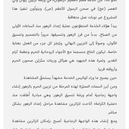
نحو 100 من خَدَمة قسم «شميم الرضوان» في ورشة تزيين إيوان وليّ
العصر (عج) في صحن الرسول الأعظم (ص)، ويتولّون تنفيذ هذا
المشروع عبر نوبات عمل متعاقبة.
يبدأ هؤلاء الخَدَمة المتطوّعون عملية إعداد الزهور منذ الساعات الأولى
من الصباح، بدءاً من فرز الزهور وتنسیقها، مروراً بالتصميم وتنسيق
الألوان، وصولاً إلى التزيين النهائي. ويُنجَز كل جزء من العمل بعناية
خاصة، ليكون النتاج منسجما مع الأجواء الروحانية للحرم وعظمة أيام
الغدير. وثمرة هذه الجهود هي هياكل وزينات ستُزيّن صحون الحرم
وأروقته قريبا.
حين يصبح ما وراء كواليس الخدمة مشهداً يستحقّ المشاهدة
ومن أبرز السمات المميّزة لهذه المرحلة من تزيين الحرم بالزهور إنشاء
واجهة زجاجية أمام ورشة تنسيق الزهور؛ وهي مبادرة أُطلقت منذ
«عشرة الكرامة» أتاحت للزائرين مشاهدة مراحل إعداد الزهور بشكل
مباشر.
ومع إنشاء هذه الواجهة الزجاجية أصبح بإمكان الزائرين مشاهدة