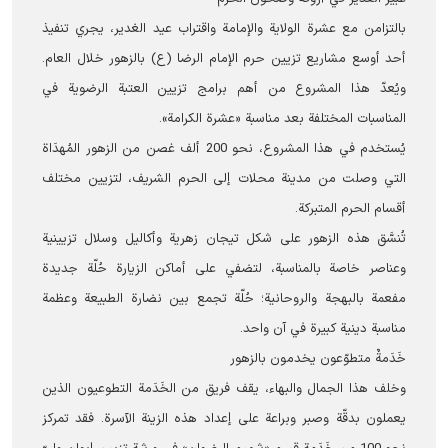
بالتزامن مع عشرة الولاية والإمامة واقتراب عيد الغدير، يجري تنفيذ
أحد أوسع مشاريع تزيين حرم الإمام الرضا (ع) بالزهور خلال العام.
ويُعدّ هذا المشروع من أهم برامج تزيين العتبة الرضوية في
المناسبات المختلفة بعد مناسبة «عشرة الكرامة».
يُستخدم في هذا المشروع، نحو 200 ألف غصن من الزهور المُهدَاة
التي وصلت من مدينة محلات إلى الحرم الشریف، لتزيين مختلف
أقسام الحرم المتبرکة.
تُنسَّق هذه الزهور على شكل تيجان زهرية وأكاليل وسلال تزيينية
وعناصر خاصة بالمناسبة، لتضفي على أماکن الزیارة حُلّة جديدة
مفعمة بالبهجة والروحانية؛ حُلّة تجمع بين نضارة الطبيعة وعظمة
مناسبة دينية كبيرة في آن واحد.
خَدَمةٌ متطوّعون يخدمون بالزهور
وخلف هذا الجمال والبهاء، يقف فريق من الخَدَمة التطوعیون الذين
يعملون بدقّة وصبر وبراعة على إعداد هذه الزينة الآسرة. فقد تمركز