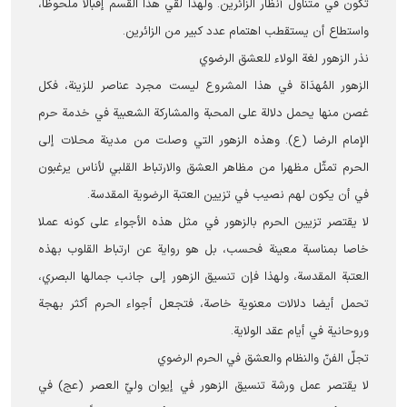
تكون في متناول أنظار الزائرين. ولهذا لقي هذا القسم إقبالا ملحوظا،
واستطاع أن يستقطب اهتمام عدد كبير من الزائرين.
نذر الزهور لغة الولاء للعشق الرضوي
الزهور المُهدَاة في هذا المشروع ليست مجرد عناصر للزينة، فكل
غصن منها يحمل دلالة على المحبة والمشاركة الشعبية في خدمة حرم
الإمام الرضا (ع). وهذه الزهور التي وصلت من مدينة محلات إلى
الحرم تمثّل مظهرا من مظاهر العشق والارتباط القلبي لأناس يرغبون
في أن يكون لهم نصيب في تزیین العتبة الرضوية المقدسة.
لا يقتصر تزيين الحرم بالزهور في مثل هذه الأجواء على كونه عملا
خاصا بمناسبة معینة فحسب، بل هو رواية عن ارتباط القلوب بهذه
العتبة المقدسة، ولهذا فإن تنسیق الزهور إلى جانب جمالها البصري،
تحمل أيضا دلالات معنوية خاصة، فتجعل أجواء الحرم أكثر بهجة
وروحانية في أيام عقد الولاية.
تجلّ الفنّ والنظام والعشق في الحرم الرضوي
لا يقتصر عمل ورشة تنسيق الزهور في إيوان وليّ العصر (عج) في