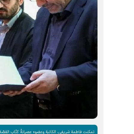
تمکنت فاطمة شريفي، الكاتبة وعضو« عصرانةُ كتّاب القصّة ا