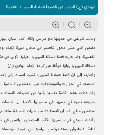
الهادي (ع) الدولي عن قصتها «سلالة النبيين» القصيرة.
وقالت شريفي في حديثها مع مراسل وکالة أنباء آستان نيوز ع
تضمن اثني عشر محورا تنافسيا في مجال سيرة الإمام وحيا
القصيرة، وقد حازت قصة «سلالة النبيين» المرتبة الأولى في فئ
«سلالة النبيين» رواية موثَّقة عن كرامة الإمام الهادي (ع)
وأشارت إلى أنّ قصة «سلالة النبيين» كُتبت استنادا إلى إح
استفدت في الحوارات والمونولوغات من المضامين السامية الوار
وقد عرّفت هذه الكاتبة نفسها بأنها من تلميذات الأستاذ 
نشر«به‌ نشر» في مشهد في مسيرتها الأدبية: إن جلسات ال
مبتدئين مثلي، كما أن الاستفادة من خبرات الأساتذة ساعدتن
وأكدت شريفي في توصيتها للكتّاب المبتدئين الراغبين في خوض
كتابة القصة وأن يستفيدوا من البرامج التي تقيمها مؤسسات 