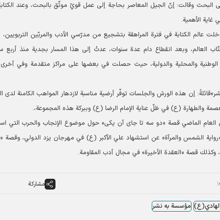
البحث وقالت: إنّ الجيل المعاصر بحاجة إلى عمل قويّ موثّق بالبحث، وعند الكتاب
 غاية الأهمية.
دخلت عالم الكتابة في فترة المراهقة بتشجيع من مدرّسي الأدب والمربّين التربويين،
ّاب العالم، وبعد انقطاع دام عدة سنوات، عدتُ إلى هذا المسار بجدية منذ أربع س
العديد من المهرجانات الوطنية والمحلية والدولية، حيث حصلت في بعضها على مراكز متقدمة وفي أخر
ائلةً: إن هذه الورش والجلسات توفّر أرضية مناسبة لازدهار المواهب الكامنة لدى الك
صمة والطهارة (ع) في ظلّ عناية الإمام الرضا (ع) وببركة هذه المجموعة،.
خلال العام الماضي قصة «دو سه تا جای آن‌ یکی» حول موضوع الإنجاب والحرب التي اس
رواية الشمس والمرآة» عن استشهاد علي الأكبر (ع) في مهرجان یزد الدولي، وقصة «
 وكذلك قصة «العقدة الأخيرة» في مجال أدب المقاومة.
مشاركة
الهادي(ع)
مؤسسة به نشر