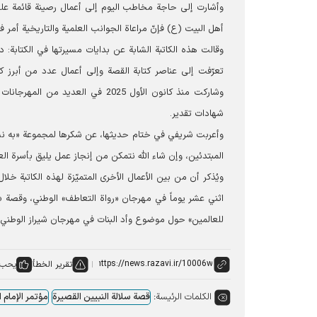
وأشارت إلى حاجة مخاطب اليوم إلى أعمال رصينة قائمة على 
أهل البيت (ع) فإنّ مراعاة الجوانب العلمية والتاريخية أمر في
وقالت هذه الكاتبة الشابة عن بدايات مسيرتها في الكتابة: 
تعرّفت إلى عناصر كتابة القصة وإلى أعمال عدد من أبرز كت
وشاركت منذ كانون الأول 2025 في 
شهادات تقدير.
وأعربت شريفي في ختام حديثها، عن شكرها لمجموعة «به ‌نشر»ق
المبتدئين، وإن شاء الله نتمكن من إنجاز عمل يليق بأسرة الع
ويُذكر أن من بين الأعمال الأخرى المتميّزة لهذه الكاتبة 
اثني عشر يوماً في مهرجان «رواة التعاطف» الوطني، وقصة «
للعالمين» حول موضوع وأد البنات في مهرجان شیراز الوطني،
تقرير الخطأ
يحب:
الكلمات الرئيسة:
قصة سلالة النبیین القصیرة
مؤتمر الإمام 