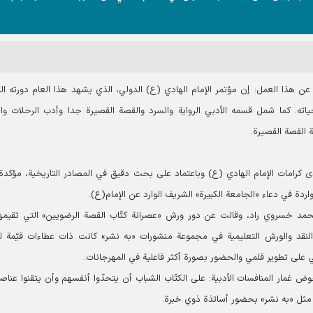
ن هذا العمل: إن مؤتمر الإمام الهادي (ع) الدولي، الذي يشهد هذا العام دورته الثا
ته. كما شمل قسمه الأدبي الرواية والسرد والقصة القصيرة جدا وأدب الرحلات وا
ة القصة القصيرة.
دى كرامات الإمام الهادي (ع) وباعتماد على بحث دقيق في المصادر التاريخية، مؤكدة:
دة في دعاء «الجامعة الكبيرة» الشريف الوارد عن الإمام(ع).
محمد خسروي ‌راد، وقالت عن دور ورش «عصرانة كتّاب القصة الرضويين» التي تقيمها
نقد والورش التعليمية في مجموعة منشورات «به ‌نشر» كانت ذات عطاءات قيّمة لك
ي على تطوير قلمي والحضور بصورة أكثر فاعلية في المهرجانات.
 غمار المنافسات الأدبية: على الكتّاب الشباب أن يتحدّوا أنفسهم وأن يتقنوا عناصر
مثل «به‌ نشر» بحضور أساتذة ذوي خبرة.