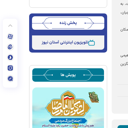
، به
یان،
پخش زنده
مکان
Stream
Unmute
Type
تلویزیون اینترنتی آستان نیوز
هیمی
گزین
پویش ها