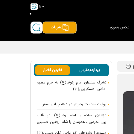
فا
عکس رضوی
نشریات
پربازدیدترین
آخرین اخبار
تشرف سفیران امام رئوف(ع) به حرم مطهر
امامین عسکریین(ع)
روایت خدمت رضوی در دهه پایانی صفر
عزاداری خادمان امام رضا(ع) در قلب
بین‌الحرمین، همزمان با شام اربعین حسینی
مستند | خانه‌هایی که برای زائران حسین(ع)