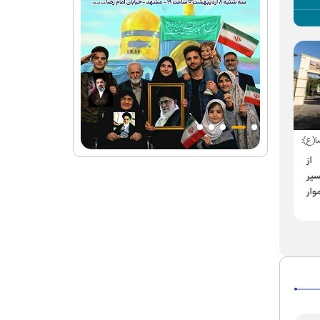
ا(ع):
آغاز سلسله نشست‌های
برگزاری دوره آموزشی «
 از
«نردبان رُشد» در دانشگاه
آرامش در ورای هنر» ویژه
یر
بین‌المللی امام رضا(ع)
خواهران دانشگاه بین‌المللی
ار
امام رضا(ع)